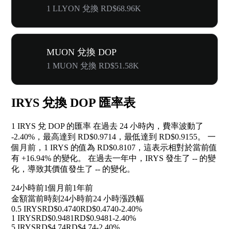
1 LLYON 兌換 RD$68.96K
MUON 兌換 DOP
1 MUON 兌換 RD$51.58K
IRYS 兌換 DOP 匯率表
1 IRYS 兌 DOP 的匯率 在過去 24 小時內，費率波動了
-2.40%
，最高達到 RD$0.9714，最低達到 RD$0.9155。 一
個月前，1 IRYS 的值為 RD$0.8107，這表示相對於當前值
有
+16.94%
的變化。 在過去一年中，IRYS 發生了
--
的變
化，導致其價值發生了
--
的變化。
24小時前
1個月前
1年前
金額
當前時刻
24小時前
24 小時漲跌幅
0.5 IRYS
RD$0.4740
RD$0.4740
-2.40%
1 IRYS
RD$0.9481
RD$0.9481
-2.40%
5 IRYS
RD$4.74
RD$4.74
-2.40%