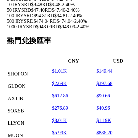
10 IRYS
RD$9.48
RD$9.48
-2.40%
50 IRYS
RD$47.40
RD$47.40
-2.40%
100 IRYS
RD$94.81
RD$94.81
-2.40%
500 IRYS
RD$474.04
RD$474.04
-2.40%
1000 IRYS
RD$948.09
RD$948.09
-2.40%
熱門兌換匯率
CNY
USD
$1.01K
$149.44
SHOPON
$2.69K
$397.68
GLDON
$612.86
$90.66
AXTIB
$276.89
$40.96
SOXSB
$8.01K
$1.19K
LLYON
$5.99K
$886.20
MUON