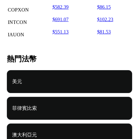
$582.39
$86.15
COPXON
$691.07
$102.23
INTCON
$551.13
$81.53
IAUON
熱門法幣
美元
菲律賓比索
澳大利亞元