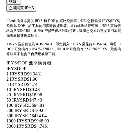
刷新
立即購買 IRYS
LBank 換算器提供 IRYS 和 DOP 的實時兌換率，幫助您輕鬆將 IRYS(IRYS)
兌換為 DOP。該工具使用實時數據換算。當前轉換結果顯示，IRYS 實時價
格為 RD$0.9481。由於加密貨幣價格波動頻繁，建議您交易前再次返回本頁
面查看最新換算結果。
1 IRYS 當前價值為 RD$0.9481，即您買入 5 IRYS 需花費 RD$4.74。同理，1
DOP 可兌換為 1.05475752IRYS，50 DOP 可兌換為 52.737876IRYS，此處換
算結果不包含平台費用或礦工費。
IRYS/DOP 匯率換算器
IRYS
DOP
1 IRYS
RD$0.9481
2 IRYS
RD$1.90
5 IRYS
RD$4.74
10 IRYS
RD$9.48
20 IRYS
RD$18.96
50 IRYS
RD$47.40
100 IRYS
RD$94.81
200 IRYS
RD$189.62
500 IRYS
RD$474.04
1000 IRYS
RD$948.09
5000 IRYS
RD$4.74K