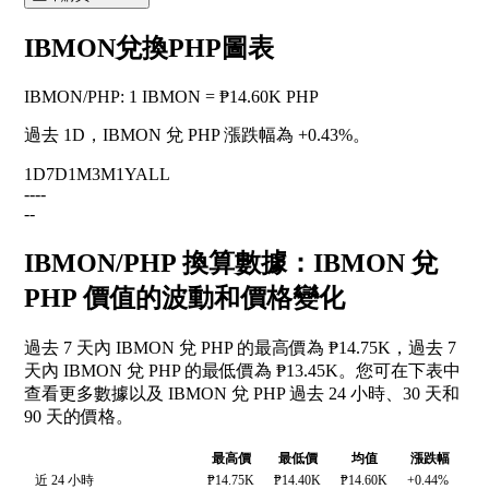
IBMON兌換PHP圖表
IBMON
/
PHP
:
1 IBMON = ₱14.60K PHP
過去 1D，IBMON 兌 PHP 漲跌幅為
+0.43%
。
1D
7D
1M
3M
1Y
ALL
--
--
--
IBMON/PHP 換算數據：IBMON 兌
PHP 價值的波動和價格變化
過去 7 天內 IBMON 兌 PHP 的最高價為 ₱14.75K，過去 7
天內 IBMON 兌 PHP 的最低價為 ₱13.45K。您可在下表中
查看更多數據以及 IBMON 兌 PHP 過去 24 小時、30 天和
90 天的價格。
最高價
最低價
均值
漲跌幅
近 24 小時
₱14.75K
₱14.40K
₱14.60K
+0.44%