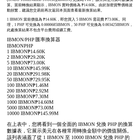
算。當前轉換結果顯示，IBMON 實時價格為 ₱14.60K。由於加密貨幣價格波
動頻繁，建議您交易前再次返回本頁面查看最新換算結果。
1 IBMON 當前價值為 ₱14.60K，即您買入 5 IBMON 需花費 ₱73.00K。同
理，1 PHP 可兌換為 0.0000685IBMON，50 PHP 可兌換為 0.003425IBMON，
此處換算結果不包含平台費用或礦工費。
IBMON/PHP 匯率換算器
IBMON
PHP
1 IBMON
₱14.60K
2 IBMON
₱29.20K
5 IBMON
₱73.00K
10 IBMON
₱145.99K
20 IBMON
₱291.98K
50 IBMON
₱729.95K
100 IBMON
₱1.46M
200 IBMON
₱2.92M
500 IBMON
₱7.30M
1000 IBMON
₱14.60M
5000 IBMON
₱73.00M
10000 IBMON
₱145.99M
在上表中，您將看到一個全面的 IBMON 兌換 PHP 的換算
數據表，它展示美元在各種常用轉換金額中的價值關係。
該列表涵蓋了從 1 IBMON 至 10000 IBMON 兌換 PHP 的