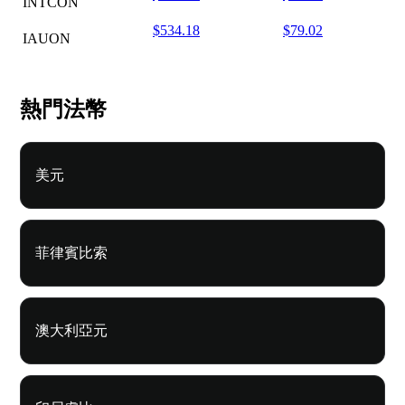
INTCON
$534.18
$79.02
IAUON
熱門法幣
美元
菲律賓比索
澳大利亞元