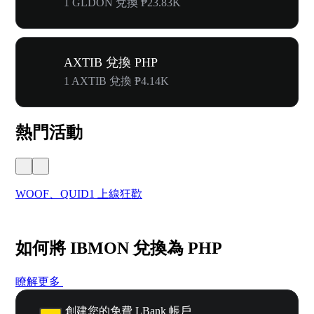
1 GLDON 兌換 ₱23.83K
AXTIB 兌換 PHP
1 AXTIB 兌換 ₱4.14K
熱門活動
WOOF、QUID1 上線狂歡
首
如何將 IBMON 兌換為 PHP
瞭解更多
創建您的免費 LBank 帳戶