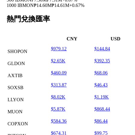
1000 IBMON
₱14.60M
₱14.61M
+0.67%
熱門兌換匯率
CNY
USD
$979.12
$144.84
SHOPON
$2.65K
$392.35
GLDON
$460.09
$68.06
AXTIB
$313.87
$46.43
SOXSB
$8.02K
$1.19K
LLYON
$5.87K
$868.44
MUON
$584.36
$86.44
COPXON
$674.31
$99.75