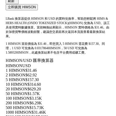
刷新
立即購買 HIMSON
LBank 換算器提供 HIMSON 和 USD 的實時兌換率，幫助您輕鬆將 HIMS &
HERS HEALTH (ONDO TOKENIZED STOCK)(HIMSON) 兌換為 USD。該工
具使用實時數據換算。當前轉換結果顯示，HIMSON 實時價格為 $31.46。由
於加密貨幣價格波動頻繁，建議您交易前再次返回本頁面查看最新換算結
果。
1 HIMSON 當前價值為 $31.46，即您買入 5 HIMSON 需花費 $157.30。同
理，1 USD 可兌換為 0.0317864HIMSON，50 USD 可兌換為
1.58932HIMSON，此處換算結果不包含平台費用或礦工費。
HIMSON/USD 匯率換算器
HIMSON
USD
1 HIMSON
$31.46
2 HIMSON
$62.92
5 HIMSON
$157.30
10 HIMSON
$314.60
20 HIMSON
$629.20
50 HIMSON
$1.57K
100 HIMSON
$3.15K
200 HIMSON
$6.29K
500 HIMSON
$15.73K
1000 HIMSON
$31.46K