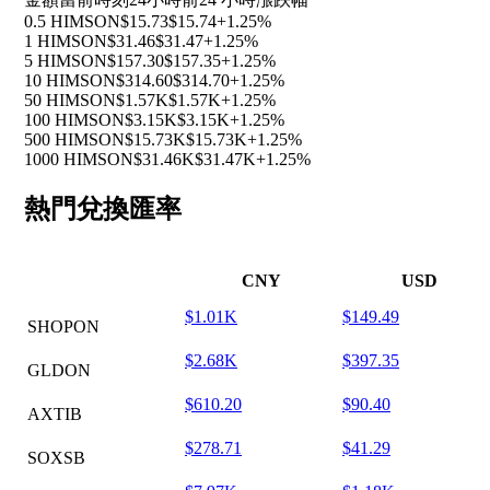
0.5 HIMSON
$15.73
$15.74
+1.25%
1 HIMSON
$31.46
$31.47
+1.25%
5 HIMSON
$157.30
$157.35
+1.25%
10 HIMSON
$314.60
$314.70
+1.25%
50 HIMSON
$1.57K
$1.57K
+1.25%
100 HIMSON
$3.15K
$3.15K
+1.25%
500 HIMSON
$15.73K
$15.73K
+1.25%
1000 HIMSON
$31.46K
$31.47K
+1.25%
熱門兌換匯率
CNY
USD
$1.01K
$149.49
SHOPON
$2.68K
$397.35
GLDON
$610.20
$90.40
AXTIB
$278.71
$41.29
SOXSB