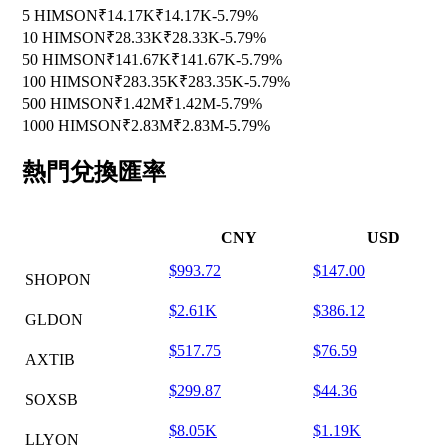
5 HIMSON
₹14.17K
₹14.17K
-5.79%
10 HIMSON
₹28.33K
₹28.33K
-5.79%
50 HIMSON
₹141.67K
₹141.67K
-5.79%
100 HIMSON
₹283.35K
₹283.35K
-5.79%
500 HIMSON
₹1.42M
₹1.42M
-5.79%
1000 HIMSON
₹2.83M
₹2.83M
-5.79%
熱門兌換匯率
CNY
USD
$993.72
$147.00
SHOPON
$2.61K
$386.12
GLDON
$517.75
$76.59
AXTIB
$299.87
$44.36
SOXSB
$8.05K
$1.19K
LLYON