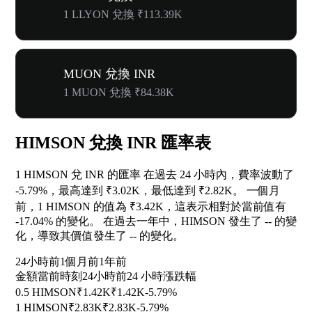
1 LLYON 兌換 ₹113.39K
MUON 兌換 INR
1 MUON 兌換 ₹84.38K
HIMSON 兌換 INR 匯率表
1 HIMSON 兌 INR 的匯率 在過去 24 小時內，費率波動了
-5.79%
，最高達到 ₹3.02K，最低達到 ₹2.82K。 一個月
前，1 HIMSON 的值為 ₹3.42K，這表示相對於當前值有
-17.04%
的變化。 在過去一年中，HIMSON 發生了
--
的變
化，導致其價值發生了
--
的變化。
24小時前
1個月前
1年前
金額
當前時刻
24小時前
24 小時漲跌幅
0.5 HIMSON
₹1.42K
₹1.42K
-5.79%
1 HIMSON
₹2.83K
₹2.83K
-5.79%