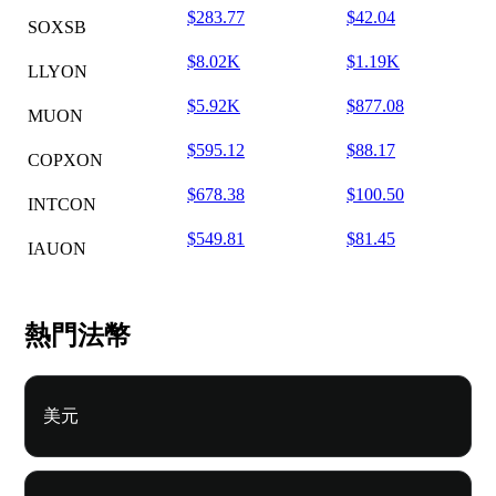
$283.77
$42.04
SOXSB
$8.02K
$1.19K
LLYON
$5.92K
$877.08
MUON
$595.12
$88.17
COPXON
$678.38
$100.50
INTCON
$549.81
$81.45
IAUON
熱門法幣
美元