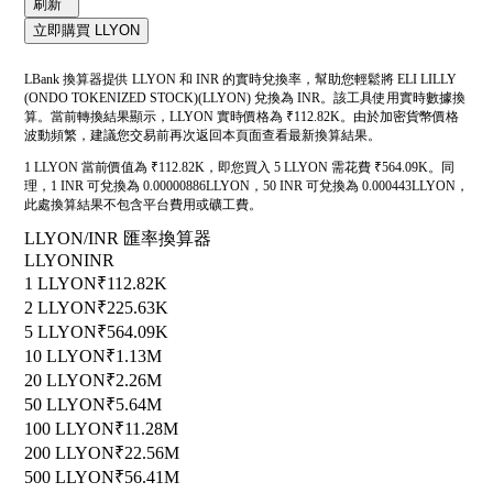
刷新
立即購買 LLYON
LBank 換算器提供 LLYON 和 INR 的實時兌換率，幫助您輕鬆將 ELI LILLY
(ONDO TOKENIZED STOCK)(LLYON) 兌換為 INR。該工具使用實時數據換
算。當前轉換結果顯示，LLYON 實時價格為 ₹112.82K。由於加密貨幣價格
波動頻繁，建議您交易前再次返回本頁面查看最新換算結果。
1 LLYON 當前價值為 ₹112.82K，即您買入 5 LLYON 需花費 ₹564.09K。同
理，1 INR 可兌換為 0.00000886LLYON，50 INR 可兌換為 0.000443LLYON，
此處換算結果不包含平台費用或礦工費。
LLYON/INR 匯率換算器
LLYON
INR
1 LLYON
₹112.82K
2 LLYON
₹225.63K
5 LLYON
₹564.09K
10 LLYON
₹1.13M
20 LLYON
₹2.26M
50 LLYON
₹5.64M
100 LLYON
₹11.28M
200 LLYON
₹22.56M
500 LLYON
₹56.41M