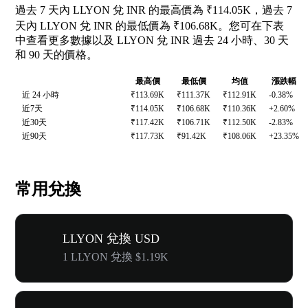
過去 7 天內 LLYON 兌 INR 的最高價為 ₹114.05K，過去 7
天內 LLYON 兌 INR 的最低價為 ₹106.68K。您可在下表
中查看更多數據以及 LLYON 兌 INR 過去 24 小時、30 天
和 90 天的價格。
最高價
最低價
均值
漲跌幅
近 24 小時
₹113.69K
₹111.37K
₹112.91K
-0.38%
近7天
₹114.05K
₹106.68K
₹110.36K
+2.60%
近30天
₹117.42K
₹106.71K
₹112.50K
-2.83%
近90天
₹117.73K
₹91.42K
₹108.06K
+23.35%
常用兌換
LLYON 兌換 USD
1 LLYON 兌換 $1.19K