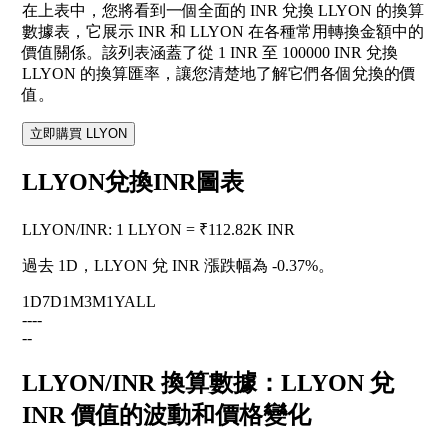
在上表中，您將看到一個全面的 INR 兌換 LLYON 的換算
數據表，它展示 INR 和 LLYON 在各種常用轉換金額中的
價值關係。該列表涵蓋了從 1 INR 至 100000 INR 兌換
LLYON 的換算匯率，讓您清楚地了解它們各個兌換的價
值。
立即購買 LLYON
LLYON兌換INR圖表
LLYON
/
INR
:
1 LLYON = ₹112.82K INR
過去 1D，LLYON 兌 INR 漲跌幅為
-0.37%
。
1D
7D
1M
3M
1Y
ALL
--
--
--
LLYON/INR 換算數據：LLYON 兌
INR 價值的波動和價格變化