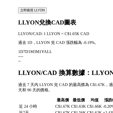
立即購買 LLYON
LLYON兌換CAD圖表
LLYON
/
CAD
:
1 LLYON = C$1.65K CAD
過去 1D，LLYON 兌 CAD 漲跌幅為
-0.19%
。
1D
7D
1M
3M
1Y
ALL
--
--
--
LLYON/CAD 換算數據：LLY
過去 7 天內 LLYON 兌 CAD 的最高價為 C$1.67K
天和 90 天的價格。
最高價
最低價
均值
漲跌
近 24 小時
C$1.67K
C$1.63K
C$1.66K
-0.20
近7天
C$1.67K
C$1.56K
C$1.62K
+2.4