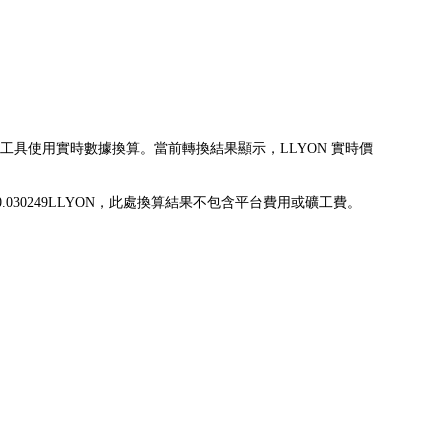
換為 CAD。該工具使用實時數據換算。當前轉換結果顯示，LLYON 實時價
可兌換為 0.030249LLYON，此處換算結果不包含平台費用或礦工費。