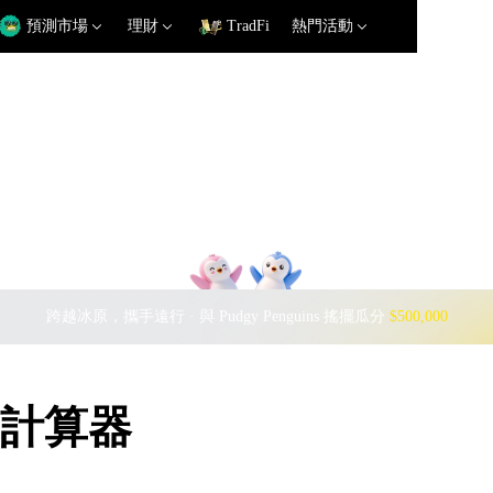
預測市場
理財
TradFi
熱門活動
跨越冰原，攜手遠行 · 與 Pudgy Penguins 搖擺瓜分
$500,000
匯率計算器