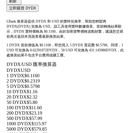
刷新
立即購買 DYDX
LBank 換算器提供 DYDX 和 USD 的實時兌換率，幫助您輕鬆將
DYDX(DYDX) 兌換為 USD。該工具使用實時數據換算。當前轉換結果顯
示，DYDX 實時價格為 $0.1160。由於加密貨幣價格波動頻繁，建議您交易
前再次返回本頁面查看最新換算結果。
1 DYDX 當前價值為 $0.1160，即您買入 5 DYDX 需花費 $0.5798。同理，1
USD 可兌換為 8.62291972DYDX，50 USD 可兌換為 431.145986DYDX，此
處換算結果不包含平台費用或礦工費。
DYDX/USD 匯率換算器
DYDX
USD
1 DYDX
$0.1160
2 DYDX
$0.2319
5 DYDX
$0.5798
10 DYDX
$1.16
20 DYDX
$2.32
50 DYDX
$5.80
100 DYDX
$11.60
200 DYDX
$23.19
500 DYDX
$57.99
1000 DYDX
$115.97
5000 DYDX
$579.85