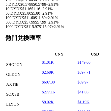
5 DYDX
$0.5798
$0.5798
+2.91%
10 DYDX
$1.16
$1.16
+2.91%
50 DYDX
$5.80
$5.80
+2.91%
100 DYDX
$11.60
$11.60
+2.91%
500 DYDX
$57.99
$57.99
+2.91%
1000 DYDX
$115.97
$115.97
+2.91%
熱門兌換匯率
CNY
USD
$1.01K
$149.06
SHOPON
$2.68K
$397.71
GLDON
$607.30
$89.97
AXTIB
$277.16
$41.06
SOXSB
$8.02K
$1.19K
LLYON