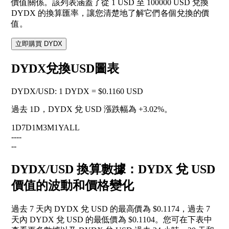
價值關係。該列表涵蓋了從 1 USD 至 100000 USD 兌換
DYDX 的換算匯率，讓您清楚地了解它們各個兌換的價
值。
立即購買 DYDX
DYDX兌換USD圖表
DYDX
/
USD
:
1 DYDX = $0.1160 USD
過去 1D，DYDX 兌 USD 漲跌幅為
+3.02%
。
1D
7D
1M
3M
1Y
ALL
--
--
--
DYDX/USD 換算數據：DYDX 兌 USD
價值的波動和價格變化
過去 7 天內 DYDX 兌 USD 的最高價為 $0.1174，過去 7
天內 DYDX 兌 USD 的最低價為 $0.1104。您可在下表中