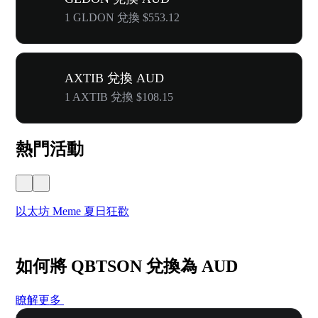
1 GLDON 兌換 $553.12
AXTIB 兌換 AUD
1 AXTIB 兌換 $108.15
熱門活動
以太坊 Meme 夏日狂歡
W
如何將 QBTSON 兌換為 AUD
瞭解更多