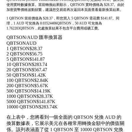
使用實時數據換算。當前轉換結果顯示，QBTSON 實時價格為 $28.37。由於
加密貨幣價格波動頻繁，建議您交易前再次返回本頁面查看最新換算結果。
1 QBTSON 當前價值為 $28.37，即您買入 5 QBTSON 需花費 $141.87。同
理，1 AUD 可兌換為 0.03524406QBTSON，50 AUD 可兌換為
1.762203QBTSON，此處換算結果不包含平台費用或礦工費。
QBTSON/AUD 匯率換算器
QBTSON
AUD
1 QBTSON
$28.37
2 QBTSON
$56.75
5 QBTSON
$141.87
10 QBTSON
$283.74
20 QBTSON
$567.47
50 QBTSON
$1.42K
100 QBTSON
$2.84K
200 QBTSON
$5.67K
500 QBTSON
$14.19K
1000 QBTSON
$28.37K
5000 QBTSON
$141.87K
10000 QBTSON
$283.74K
在上表中，您將看到一個全面的 QBTSON 兌換 AUD 的
換算數據表，它展示美元在各種常用轉換金額中的價值關
係。該列表涵蓋了從 1 QBTSON 至 10000 QBTSON 兌換