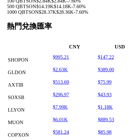
100 QBTSON
$2.84K
$2.84K
-7.60%
500 QBTSON
$14.19K
$14.18K
-7.60%
1000 QBTSON
$28.37K
$28.36K
-7.60%
熱門兌換匯率
CNY
USD
$995.21
$147.22
SHOPON
$2.63K
$389.00
GLDON
$513.69
$75.99
AXTIB
$296.97
$43.93
SOXSB
$7.99K
$1.18K
LLYON
$6.01K
$889.53
MUON
$581.24
$85.98
COPXON