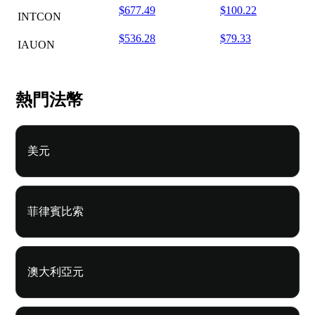
$677.49
$100.22
INTCON
$536.28
$79.33
IAUON
熱門法幣
美元
菲律賓比索
澳大利亞元