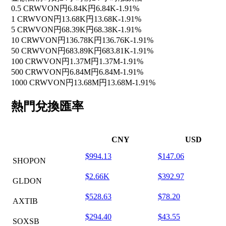
0.5 CRWVON
円6.84K
円6.84K
-1.91%
1 CRWVON
円13.68K
円13.68K
-1.91%
5 CRWVON
円68.39K
円68.38K
-1.91%
10 CRWVON
円136.78K
円136.76K
-1.91%
50 CRWVON
円683.89K
円683.81K
-1.91%
100 CRWVON
円1.37M
円1.37M
-1.91%
500 CRWVON
円6.84M
円6.84M
-1.91%
1000 CRWVON
円13.68M
円13.68M
-1.91%
熱門兌換匯率
CNY
USD
$994.13
$147.06
SHOPON
$2.66K
$392.97
GLDON
$528.63
$78.20
AXTIB
$294.40
$43.55
SOXSB