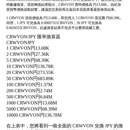
時數據換算。當前轉換結果顯示，CRWVON 實時價格為 円13.68K。由於加
密貨幣價格波動頻繁，建議您交易前再次返回本頁面查看最新換算結果。
1 CRWVON 當前價值為 円13.68K，即您買入 5 CRWVON 需花費 円68.39K。
同理，1 JPY 可兌換為 0.00007311CRWVON，50 JPY 可兌換為
0.0036555CRWVON，此處換算結果不包含平台費用或礦工費。
CRWVON/JPY 匯率換算器
CRWVON
JPY
1 CRWVON
円13.68K
2 CRWVON
円27.36K
5 CRWVON
円68.39K
10 CRWVON
円136.78K
20 CRWVON
円273.55K
50 CRWVON
円683.89K
100 CRWVON
円1.37M
200 CRWVON
円2.74M
500 CRWVON
円6.84M
1000 CRWVON
円13.68M
5000 CRWVON
円68.39M
10000 CRWVON
円136.78M
在上表中，您將看到一個全面的 CRWVON 兌換 JPY 的換