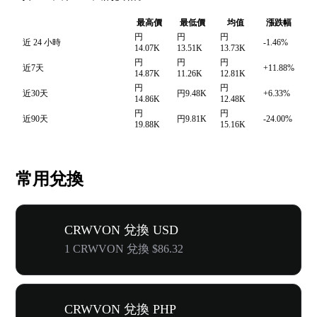
最高價
最低價
均值
漲跌幅
円
円
円
近 24 小時
-1.46%
14.07K
13.51K
13.73K
円
円
円
近7天
+11.88%
14.87K
11.26K
12.81K
円
円
近30天
円9.48K
+6.33%
14.86K
12.48K
円
円
近90天
円9.81K
-24.00%
19.88K
15.16K
常用兌換
CRWVON 兌換 USD
1 CRWVON 兌換 $86.32
CRWVON 兌換 PHP