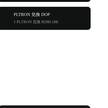
PLTRON 兌換 DOP
1 PLTRON 兌換 RD$9.18K
Your First 