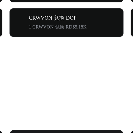
CRWVON 兌換 DOP
1 CRWVON 兌換 RD$5.18K