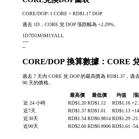
CORE
/
DOP
:
1 CORE = RD$1.17 DOP
過去 1D，CORE 兌 DOP 漲跌幅為
+2.29%
。
1D
7D
1M
3M
1Y
ALL
--
--
--
CORE/DOP 換算數據：CORE
過去 7 天內 CORE 兌 DOP 的最高價為 RD$1.37，
90 天的價格。
最高價
最低價
均值
漲
近 24 小時
RD$1.20
RD$1.12
RD$1.16
+2
近7天
RD$1.37
RD$1.01
RD$1.13
+1
近30天
RD$1.54
RD$0.9814
RD$1.29
-21
近90天
RD$2.60
RD$0.9906
RD$1.61
-54