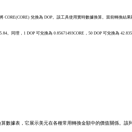
輕鬆將 CORE(CORE) 兌換為 DOP。該工具使用實時數據換算。當前轉換結
D$5.84。同理，1 DOP 可兌換為 0.85671493CORE，50 DOP 可兌換
算數據表，它展示美元在各種常用轉換金額中的價值關係。該列表涵蓋了從 