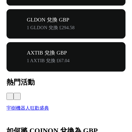
GLDON 兌換 GBP
1 GLDON 兌換 £294.58
AXTIB 兌換 GBP
1 AXTIB 兌換 £67.04
熱門活動
宇樹機器人狂歡盛典
奔
如何將 COINON 兌換為 GBP