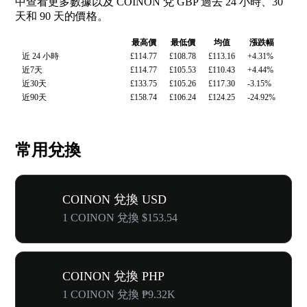
中查看更多數據以及 COINON 兌 GBP 過去 24 小時、30
天和 90 天的價格。
最高價
最低價
均值
漲跌幅
近 24 小時
£114.77
£108.78
£113.16
+4.31%
近7天
£114.77
£105.53
£110.43
+4.44%
近30天
£133.75
£105.26
£117.30
-3.15%
近90天
£158.74
£106.24
£124.25
-24.92%
常用兌換
COINON 兌換 USD
1 COINON 兌換 $153.54
COINON 兌換 PHP
1 COINON 兌換 ₱9.32K