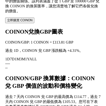
中的價值關係。該列表涵蓋了從 1 GBP 至 100000 GBP 兌
換 COINON 的換算匯率，讓您清楚地了解它們各個兌換
的價值。
立即購買 COINON
COINON兌換GBP圖表
COINON
/
GBP
:
1 COINON = £113.81 GBP
過去 1D，COINON 兌 GBP 漲跌幅為
+4.31%
。
1D
7D
1M
3M
1Y
ALL
--
--
--
COINON/GBP 換算數據：COINON
兌 GBP 價值的波動和價格變化
過去 7 天內 COINON 兌 GBP 的最高價為 £114.77，過去 7
天內 COINON 兌 GBP 的最低價為 £105.53。您可在下表