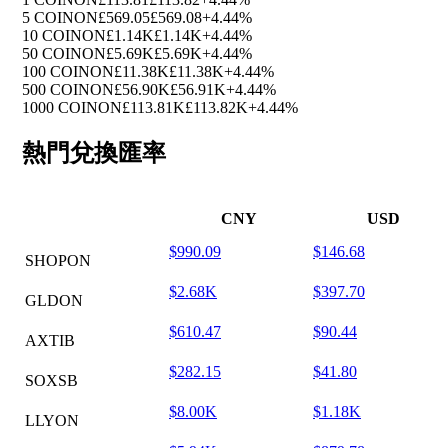
5 COINON
£569.05
£569.08
+4.44%
10 COINON
£1.14K
£1.14K
+4.44%
50 COINON
£5.69K
£5.69K
+4.44%
100 COINON
£11.38K
£11.38K
+4.44%
500 COINON
£56.90K
£56.91K
+4.44%
1000 COINON
£113.81K
£113.82K
+4.44%
熱門兌換匯率
CNY
USD
$990.09
$146.68
SHOPON
$2.68K
$397.70
GLDON
$610.47
$90.44
AXTIB
$282.15
$41.80
SOXSB
$8.00K
$1.18K
LLYON