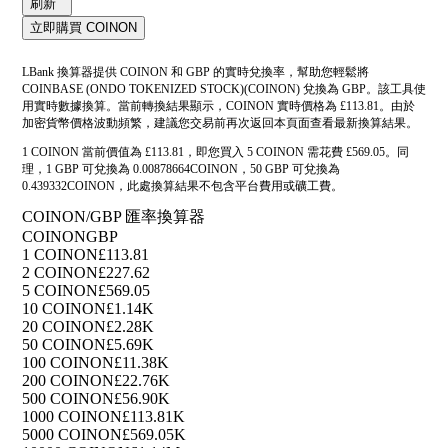
刷新
立即購買 COINON
LBank 換算器提供 COINON 和 GBP 的實時兌換率，幫助您輕鬆將
COINBASE (ONDO TOKENIZED STOCK)(COINON) 兌換為 GBP。該工具使
用實時數據換算。當前轉換結果顯示，COINON 實時價格為 £113.81。由於
加密貨幣價格波動頻繁，建議您交易前再次返回本頁面查看最新換算結果。
1 COINON 當前價值為 £113.81，即您買入 5 COINON 需花費 £569.05。同
理，1 GBP 可兌換為 0.00878664COINON，50 GBP 可兌換為
0.439332COINON，此處換算結果不包含平台費用或礦工費。
COINON/GBP 匯率換算器
COINON
GBP
1 COINON
£113.81
2 COINON
£227.62
5 COINON
£569.05
10 COINON
£1.14K
20 COINON
£2.28K
50 COINON
£5.69K
100 COINON
£11.38K
200 COINON
£22.76K
500 COINON
£56.90K
1000 COINON
£113.81K
5000 COINON
£569.05K