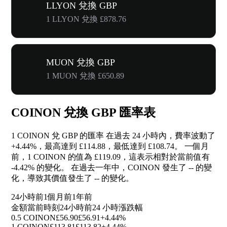
LLYON 兌換 GBP
1 LLYON 兌換 £878.76
MUON 兌換 GBP
1 MUON 兌換 £650.89
COINON 兌換 GBP 匯率表
1 COINON 兌 GBP 的匯率 在過去 24 小時內，費率波動了
+4.44%
，最高達到 £114.88，最低達到 £108.74。 一個月
前，1 COINON 的值為 £119.09，這表示相對於當前值有
-4.42%
的變化。 在過去一年中，COINON 發生了
--
的變
化，導致其價值發生了
--
的變化。
24小時前
1個月前
1年前
金額
當前時刻
24小時前
24 小時漲跌幅
0.5 COINON
£56.90
£56.91
+4.44%
1 COINON
£113.81
£113.82
+4.44%