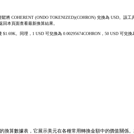
輕鬆將 COHERENT (ONDO TOKENIZED)(COHRON) 兌換為 
再次返回本頁面查看最新換算結果。
花費 $1.69K。同理，1 USD 可兌換為 0.00295674COHRON，50 US
 的換算數據表，它展示美元在各種常用轉換金額中的價值關係。該列表涵蓋