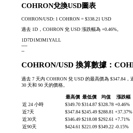
COHRON兌換USD圖表
COHRON
/
USD
:
1 COHRON = $338.21 USD
過去 1D，COHRON 兌 USD 漲跌幅為
+0.46%
。
1D
7D
1M
3M
1Y
ALL
--
--
--
COHRON/USD 換算數據：CO
過去 7 天內 COHRON 兌 USD 的最高價為 $347.8
30 天和 90 天的價格。
最高價
最低價
均值
漲跌幅
近 24 小時
$349.70
$314.87
$328.78
+0.46%
近7天
$347.84
$245.49
$288.81
+37.37%
近30天
$346.49
$218.08
$292.61
+7.71%
近90天
$424.61
$221.09
$349.22
-0.15%