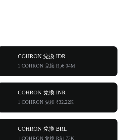
COHRON 兌換 IDR
1 COHRON 兌換 Rp6.04M
COHRON 兌換 INR
1 COHRON 兌換 ₹32.22K
COHRON 兌換 BRL
1 COHRON 兌換 R$1.73K