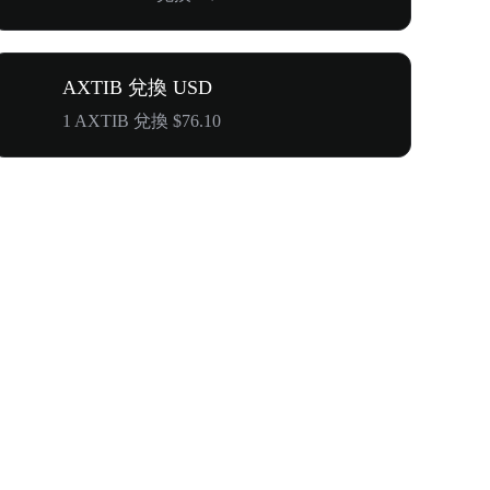
AXTIB 兌換 USD
1 AXTIB 兌換 $76.10
WOOF、