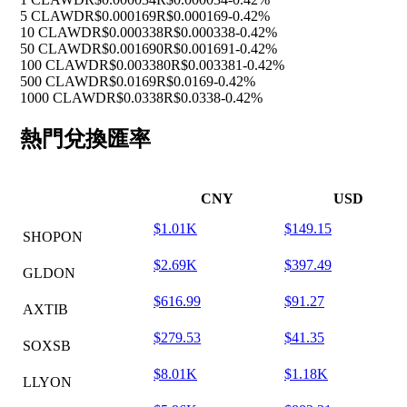
5 CLAWD
R$0.000169
R$0.000169
-0.42%
10 CLAWD
R$0.000338
R$0.000338
-0.42%
50 CLAWD
R$0.001690
R$0.001691
-0.42%
100 CLAWD
R$0.003380
R$0.003381
-0.42%
500 CLAWD
R$0.0169
R$0.0169
-0.42%
1000 CLAWD
R$0.0338
R$0.0338
-0.42%
熱門兌換匯率
CNY
USD
$1.01K
$149.15
SHOPON
$2.69K
$397.49
GLDON
$616.99
$91.27
AXTIB
$279.53
$41.35
SOXSB
$8.01K
$1.18K
LLYON