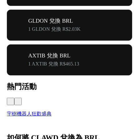
GLDON 兌換 BRL
1 GLDON 兌換 R$2.03K
AXTIB 兌換 BRL
1 AXTIB 兌換 R$465.13
熱門活動
宇樹機器人狂歡盛典
奔
如何將 CLAWD 兌換為 BRL