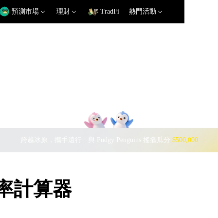
預測市場
理財
TradFi
熱門活動
跨越冰原，攜手遠行 · 與 Pudgy Penguins 搖擺瓜分
$500,000
 匯率計算器