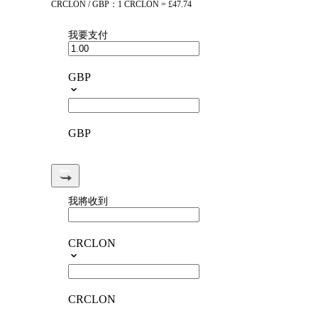
CRCLON / GBP：1 CRCLON = £47.74
我要支付
GBP
GBP
我將收到
CRCLON
CRCLON