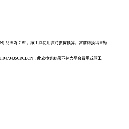
K)(CRCLON) 兌換為 GBP。該工具使用實時數據換算。當前轉換結果顯
可兌換為 1.0473435CRCLON，此處換算結果不包含平台費用或礦工