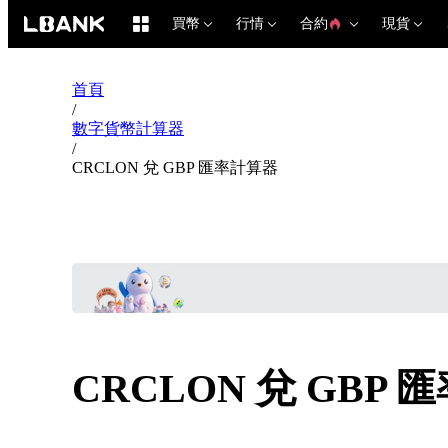
買幣
行情
合約
現貨
首頁
/
數字貨幣計算器
/
CRCLON 兌 GBP 匯率計算器
CRCLON 兌 GBP