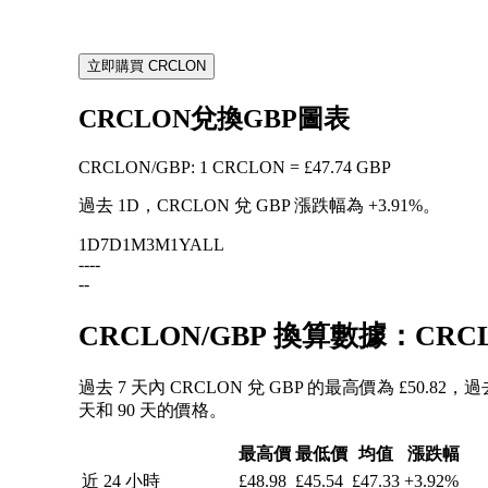
立即購買 CRCLON
CRCLON兌換GBP圖表
CRCLON
/
GBP
:
1 CRCLON = £47.74 GBP
過去 1D，CRCLON 兌 GBP 漲跌幅為
+3.91%
。
1D
7D
1M
3M
1Y
ALL
--
--
--
CRCLON/GBP 換算數據：CR
過去 7 天內 CRCLON 兌 GBP 的最高價為 £50.82，
天和 90 天的價格。
最高價
最低價
均值
漲跌幅
近 24 小時
£48.98
£45.54
£47.33
+3.92%