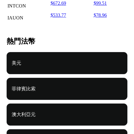
$672.69
$99.51
INTCON
$533.77
$78.96
IAUON
熱門法幣
美元
菲律賓比索
澳大利亞元