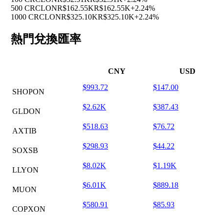
500 CRCLON
R$162.55K
R$162.55K
+2.24%
1000 CRCLON
R$325.10K
R$325.10K
+2.24%
熱門兌換匯率
CNY
USD
$993.72
$147.00
SHOPON
$2.62K
$387.43
GLDON
$518.63
$76.72
AXTIB
$298.93
$44.22
SOXSB
$8.02K
$1.19K
LLYON
$6.01K
$889.18
MUON
$580.91
$85.93
COPXON