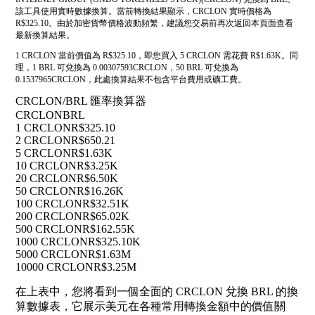
該工具使用實時數據換算。當前轉換結果顯示，CRCLON 實時價格為
R$325.10。由於加密貨幣價格波動頻繁，建議您交易前再次返回本頁面查看
最新換算結果。
1 CRCLON 當前價值為 R$325.10，即您買入 5 CRCLON 需花費 R$1.63K。同
理，1 BRL 可兌換為 0.00307593CRCLON，50 BRL 可兌換為
0.1537965CRCLON，此處換算結果不包含平台費用或礦工費。
CRCLON/BRL 匯率換算器
CRCLON
BRL
1 CRCLON
R$325.10
2 CRCLON
R$650.21
5 CRCLON
R$1.63K
10 CRCLON
R$3.25K
20 CRCLON
R$6.50K
50 CRCLON
R$16.26K
100 CRCLON
R$32.51K
200 CRCLON
R$65.02K
500 CRCLON
R$162.55K
1000 CRCLON
R$325.10K
5000 CRCLON
R$1.63M
10000 CRCLON
R$3.25M
在上表中，您將看到一個全面的 CRCLON 兌換 BRL 的換
算數據表，它展示美元在各種常用轉換金額中的價值關