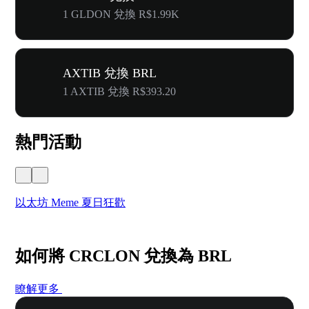
1 GLDON 兌換 R$1.99K
AXTIB 兌換 BRL
1 AXTIB 兌換 R$393.20
熱門活動
以太坊 Meme 夏日狂歡
W
如何將 CRCLON 兌換為 BRL
瞭解更多