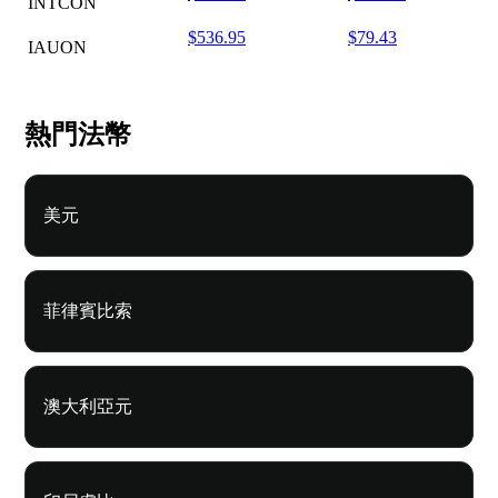
INTCON
$536.95
$79.43
IAUON
熱門法幣
美元
菲律賓比索
澳大利亞元