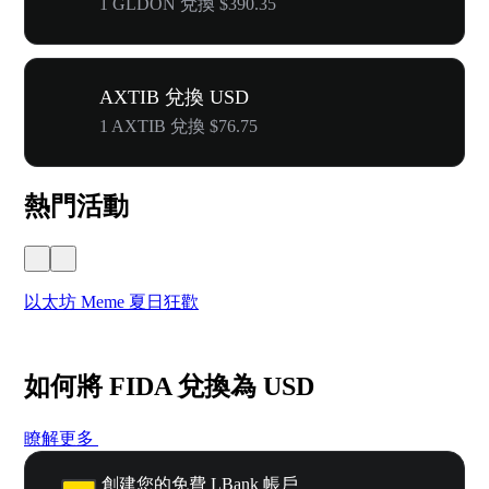
1 GLDON 兌換 $390.35
AXTIB 兌換 USD
1 AXTIB 兌換 $76.75
熱門活動
以太坊 Meme 夏日狂歡
W
如何將 FIDA 兌換為 USD
瞭解更多
創建您的免費 LBank 帳戶