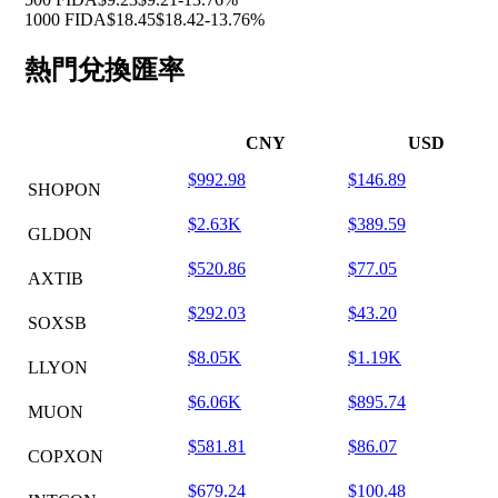
1000 FIDA
$18.45
$18.42
-13.76%
熱門兌換匯率
CNY
USD
$992.98
$146.89
SHOPON
$2.63K
$389.59
GLDON
$520.86
$77.05
AXTIB
$292.03
$43.20
SOXSB
$8.05K
$1.19K
LLYON
$6.06K
$895.74
MUON
$581.81
$86.07
COPXON
$679.24
$100.48