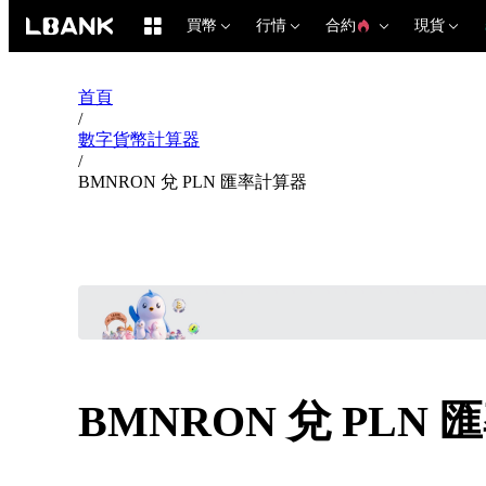
買幣
行情
合約
現貨
首頁
/
數字貨幣計算器
/
BMNRON 兌 PLN 匯率計算器
BMNRON 兌 PLN