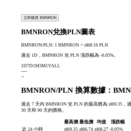
立即購買 BMNRON
BMNRON兌換PLN圖表
BMNRON
/
PLN
:
1 BMNRON = zł68.16 PLN
過去 1D，BMNRON 兌 PLN 漲跌幅為
-0.05%
。
1D
7D
1M
3M
1Y
ALL
--
--
--
BMNRON/PLN 換算數據：BM
過去 7 天內 BMNRON 兌 PLN 的最高價為 zł69.3
30 天和 90 天的價格。
最高價
最低價
均值
漲跌幅
近 24 小時
zł69.35
zł66.74
zł68.27
-0.05%