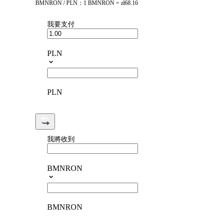
BMNRON / PLN：1 BMNRON = zł68.16
我要支付
PLN
PLN
我將收到
BMNRON
BMNRON