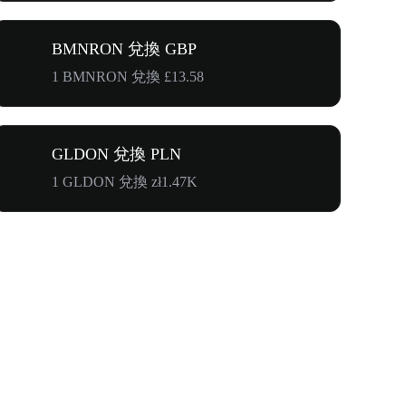
BMNRON 兌換 GBP
1 BMNRON 兌換 £13.58
GLDON 兌換 PLN
1 GLDON 兌換 zł1.47K
WOOF、