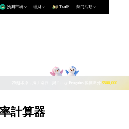
預測市場
理財
TradFi
熱門活動
跨越冰原，攜手遠行 · 與 Pudgy Penguins 搖擺瓜分
$500,000
 匯率計算器