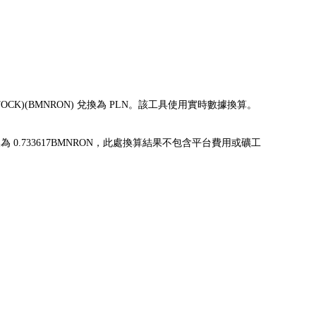
ED STOCK)(BMNRON) 兌換為 PLN。該工具使用實時數據換算。
LN 可兌換為 0.733617BMNRON，此處換算結果不包含平台費用或礦工