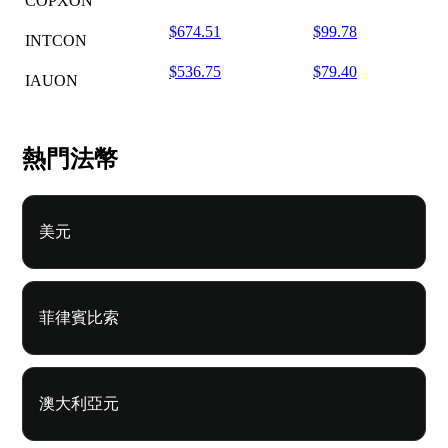
COPXON
$674.51
$99.78
INTCON
$536.75
$79.40
IAUON
熱門法幣
美元
菲律賓比索
澳大利亞元