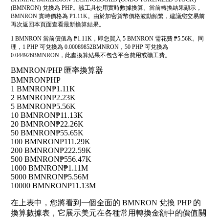
(BMNRON) 兌換為 PHP。該工具使用實時數據換算。當前轉換結果顯示，
BMNRON 實時價格為 ₱1.11K。由於加密貨幣價格波動頻繁，建議您交易前
再次返回本頁面查看最新換算結果。
1 BMNRON 當前價值為 ₱1.11K，即您買入 5 BMNRON 需花費 ₱5.56K。同
理，1 PHP 可兌換為 0.00089852BMNRON，50 PHP 可兌換為
0.044926BMNRON，此處換算結果不包含平台費用或礦工費。
BMNRON/PHP 匯率換算器
BMNRON
PHP
1 BMNRON
₱1.11K
2 BMNRON
₱2.23K
5 BMNRON
₱5.56K
10 BMNRON
₱11.13K
20 BMNRON
₱22.26K
50 BMNRON
₱55.65K
100 BMNRON
₱111.29K
200 BMNRON
₱222.59K
500 BMNRON
₱556.47K
1000 BMNRON
₱1.11M
5000 BMNRON
₱5.56M
10000 BMNRON
₱11.13M
在上表中，您將看到一個全面的 BMNRON 兌換 PHP 的
換算數據表，它展示美元在各種常用轉換金額中的價值關