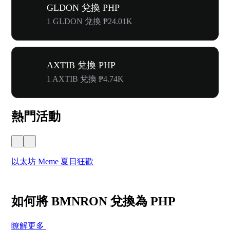
GLDON 兌換 PHP
1 GLDON 兌換 ₱24.01K
AXTIB 兌換 PHP
1 AXTIB 兌換 ₱4.74K
熱門活動
以太坊 Meme 夏日狂歡
W
如何將 BMNRON 兌換為 PHP
瞭解更多