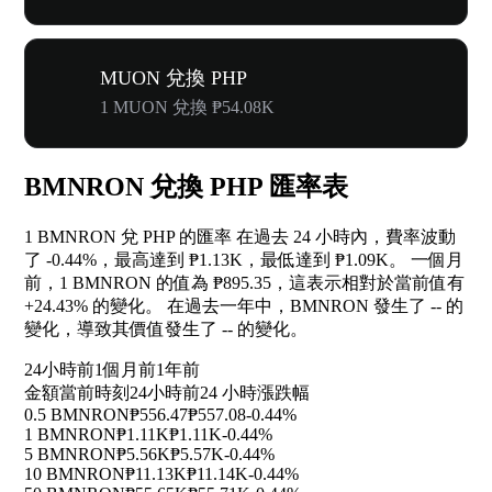
MUON 兌換 PHP
1 MUON 兌換 ₱54.08K
BMNRON 兌換 PHP 匯率表
1 BMNRON 兌 PHP 的匯率 在過去 24 小時內，費率波動
了
-0.44%
，最高達到 ₱1.13K，最低達到 ₱1.09K。 一個月
前，1 BMNRON 的值為 ₱895.35，這表示相對於當前值有
+24.43%
的變化。 在過去一年中，BMNRON 發生了
--
的
變化，導致其價值發生了
--
的變化。
24小時前
1個月前
1年前
金額
當前時刻
24小時前
24 小時漲跌幅
0.5 BMNRON
₱556.47
₱557.08
-0.44%
1 BMNRON
₱1.11K
₱1.11K
-0.44%
5 BMNRON
₱5.56K
₱5.57K
-0.44%
10 BMNRON
₱11.13K
₱11.14K
-0.44%