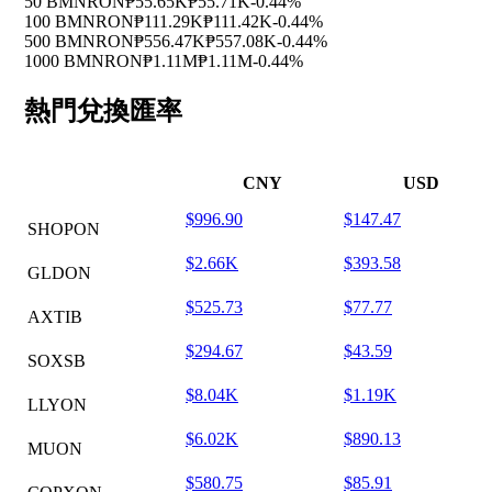
50 BMNRON
₱55.65K
₱55.71K
-0.44%
100 BMNRON
₱111.29K
₱111.42K
-0.44%
500 BMNRON
₱556.47K
₱557.08K
-0.44%
1000 BMNRON
₱1.11M
₱1.11M
-0.44%
熱門兌換匯率
CNY
USD
$996.90
$147.47
SHOPON
$2.66K
$393.58
GLDON
$525.73
$77.77
AXTIB
$294.67
$43.59
SOXSB
$8.04K
$1.19K
LLYON
$6.02K
$890.13
MUON
$580.75
$85.91