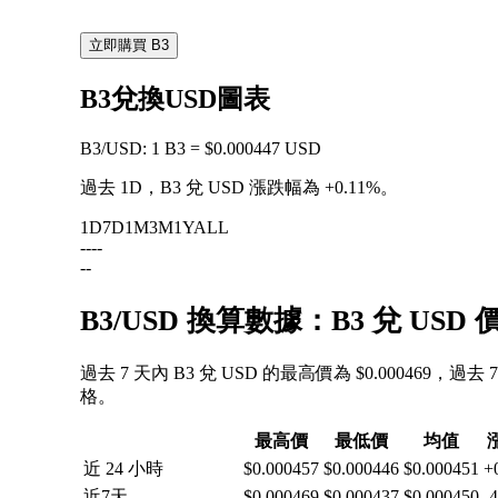
立即購買 B3
B3兌換USD圖表
B3
/
USD
:
1 B3 = $0.000447 USD
過去 1D，B3 兌 USD 漲跌幅為
+0.11%
。
1D
7D
1M
3M
1Y
ALL
--
--
--
B3/USD 換算數據：B3 兌 U
過去 7 天內 B3 兌 USD 的最高價為 $0.000469，過
格。
最高價
最低價
均值
近 24 小時
$0.000457
$0.000446
$0.000451
+
近7天
$0.000469
$0.000437
$0.000450
-