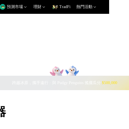
預測市場
理財
TradFi
熱門活動
跨越冰原，攜手遠行 · 與 Pudgy Penguins 搖擺瓜分
$500,000
器