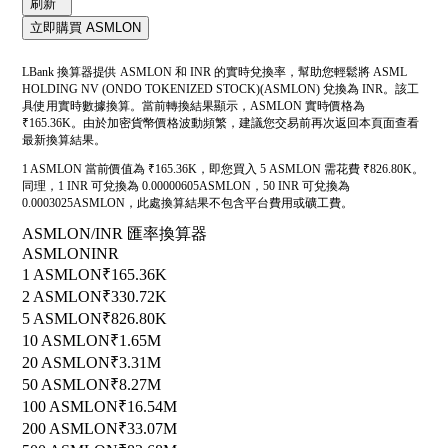
刷新
立即購買 ASMLON
LBank 換算器提供 ASMLON 和 INR 的實時兌換率，幫助您輕鬆將 ASML
HOLDING NV (ONDO TOKENIZED STOCK)(ASMLON) 兌換為 INR。該工
具使用實時數據換算。當前轉換結果顯示，ASMLON 實時價格為
₹165.36K。由於加密貨幣價格波動頻繁，建議您交易前再次返回本頁面查看
最新換算結果。
1 ASMLON 當前價值為 ₹165.36K，即您買入 5 ASMLON 需花費 ₹826.80K。
同理，1 INR 可兌換為 0.00000605ASMLON，50 INR 可兌換為
0.0003025ASMLON，此處換算結果不包含平台費用或礦工費。
ASMLON/INR 匯率換算器
ASMLON
INR
1 ASMLON
₹165.36K
2 ASMLON
₹330.72K
5 ASMLON
₹826.80K
10 ASMLON
₹1.65M
20 ASMLON
₹3.31M
50 ASMLON
₹8.27M
100 ASMLON
₹16.54M
200 ASMLON
₹33.07M