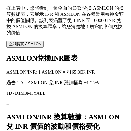
在上表中，您將看到一個全面的 INR 兌換 ASMLON 的換
算數據表，它展示 INR 和 ASMLON 在各種常用轉換金額
中的價值關係。該列表涵蓋了從 1 INR 至 100000 INR 兌
換 ASMLON 的換算匯率，讓您清楚地了解它們各個兌換
的價值。
立即購買 ASMLON
ASMLON兌換INR圖表
ASMLON
/
INR
:
1 ASMLON = ₹165.36K INR
過去 1D，ASMLON 兌 INR 漲跌幅為
+1.55%
。
1D
7D
1M
3M
1Y
ALL
--
--
--
ASMLON/INR 換算數據：ASMLON
兌 INR 價值的波動和價格變化