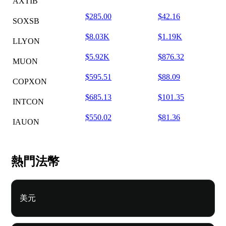
AXTIB
$285.00
$42.16
SOXSB
$8.03K
$1.19K
LLYON
$5.92K
$876.32
MUON
$595.51
$88.09
COPXON
$685.13
$101.35
INTCON
$550.02
$81.36
IAUON
熱門法幣
美元