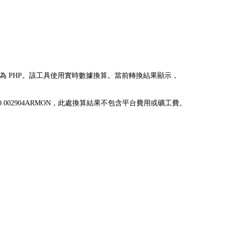
RMON) 兌換為 PHP。該工具使用實時數據換算。當前轉換結果顯示，
 可兌換為 0.002904ARMON，此處換算結果不包含平台費用或礦工費。