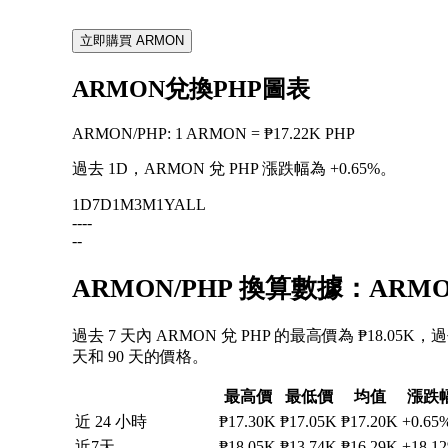
立即購買 ARMON
ARMON兌換PHP圖表
ARMON
/
PHP
:
1 ARMON = ₱17.22K PHP
過去 1D，ARMON 兌 PHP 漲跌幅為
+0.65%
。
1D
7D
1M
3M
1Y
ALL
--
--
--
ARMON/PHP 換算數據：ARM
過去 7 天內 ARMON 兌 PHP 的最高價為 ₱18.05K
天和 90 天的價格。
最高價
最低價
均值
漲跌
近 24 小時
₱17.30K
₱17.05K
₱17.20K
+0.65
近7天
₱18.05K
₱13.74K
₱16.29K
+18.1