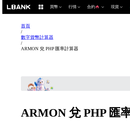
買幣
行情
合約
現貨
首頁
/
數字貨幣計算器
/
ARMON 兌 PHP 匯率計算器
ARMON 兌 PHP 