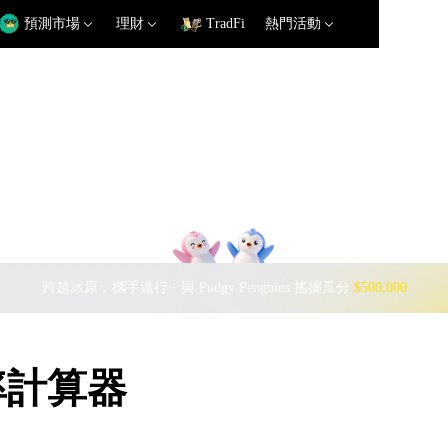
預測市場
理財
TradFi
熱門活動
跨越冰原，攜手遠行 · 與 Pudgy Penguins 搖擺瓜分
$500,000
匯率計算器