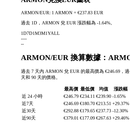
ARMON
/
EUR
:
1 ARMON = €237.83 EUR
過去 1D，ARMON 兌 EUR 漲跌幅為
-1.64%
。
1D
7D
1M
3M
1Y
ALL
--
--
--
ARMON/EUR 換算數據：ARM
過去 7 天內 ARMON 兌 EUR 的最高價為 €246.69
天和 90 天的價格。
最高價
最低價
均值
漲跌幅
近 24 小時
€246.79
€234.11
€239.90
-1.65%
近7天
€246.69
€180.70
€213.51
+29.37%
近30天
€292.88
€179.65
€237.73
-12.30%
近90天
€379.01
€177.09
€267.63
+29.46%