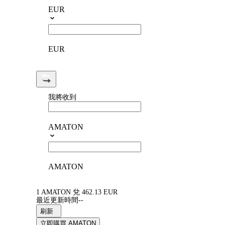
EUR
EUR
我將收到
AMATON
AMATON
1 AMATON 兌 462.13 EUR
最近更新時間--
刷新
立即購買 AMATON