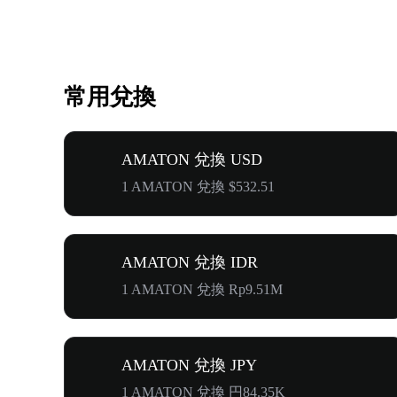
常用兌換
AMATON 兌換 USD
1 AMATON 兌換 $532.51
AMATON 兌換 IDR
1 AMATON 兌換 Rp9.51M
AMATON 兌換 JPY
1 AMATON 兌換 円84.35K