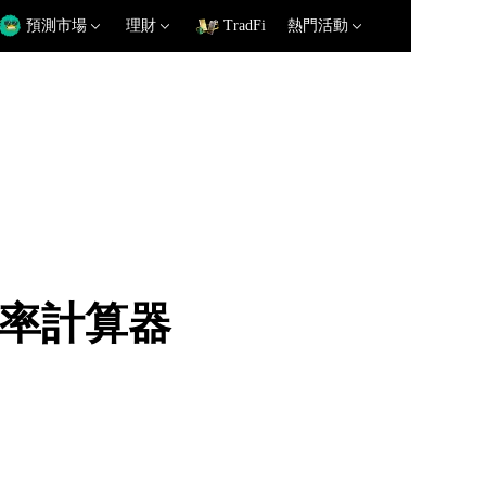
預測市場
理財
TradFi
熱門活動
 匯率計算器