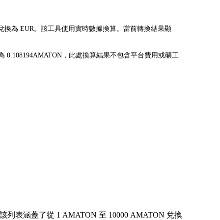
AMATON) 兌換為 EUR。該工具使用實時數據換算。當前轉換結果顯
R 可兌換為 0.108194AMATON，此處換算結果不包含平台費用或礦工
了從 1 AMATON 至 10000 AMATON 兌換