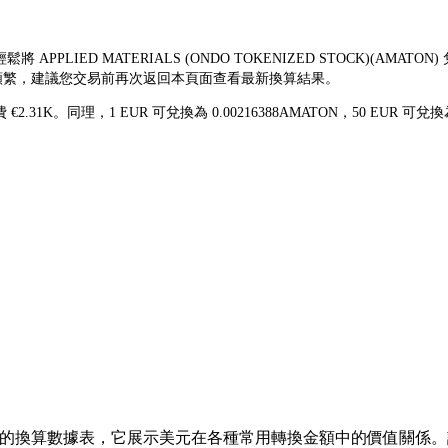
鬆將 APPLIED MATERIALS (ONDO TOKENIZED STOCK)(
格波動頻繁，建議您交易前再次返回本頁面查看最新換算結果。
花費 €2.31K。同理，1 EUR 可兌換為 0.00216388AMATON，50 EU
 的換算數據表，它展示美元在各種常用轉換金額中的價值關係。該列表涵蓋