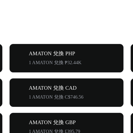
AMATON 兌換 PHP
1 AMATON 兌換 ₱32.44K
AMATON 兌換 CAD
1 AMATON 兌換 C$746.56
AMATON 兌換 GBP
1 AMATON 兌換 £395.79