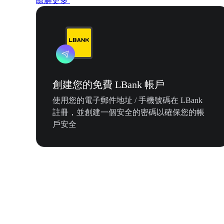
瞭解更多
創建您的免費 LBank 帳戶
使用您的電子郵件地址 / 手機號碼在 LBank
註冊，並創建一個安全的密碼以確保您的帳
戶安全