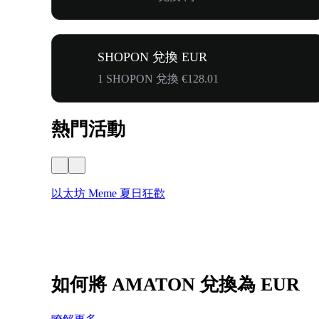
SHOPON 兌換 EUR
1 SHOPON 兌換 €128.01
熱門活動
以太坊 Meme 夏日狂歡
如何將 AMATON 兌換為 EUR