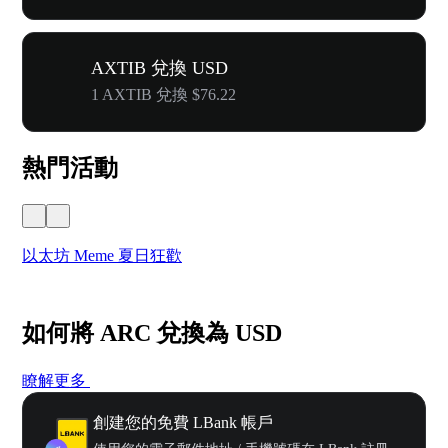
AXTIB 兌換 USD
1 AXTIB 兌換 $76.22
熱門活動
以太坊 Meme 夏日狂歡
W
如何將 ARC 兌換為 USD
瞭解更多
創建您的免費 LBank 帳戶