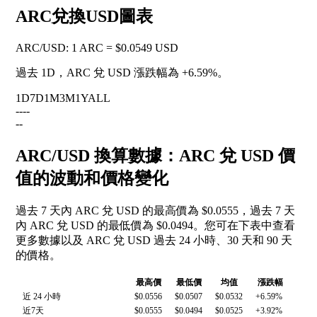
ARC兌換USD圖表
ARC
/
USD
:
1 ARC = $0.0549 USD
過去 1D，ARC 兌 USD 漲跌幅為
+6.59%
。
1D
7D
1M
3M
1Y
ALL
--
--
--
ARC/USD 換算數據：ARC 兌 USD 價
值的波動和價格變化
過去 7 天內 ARC 兌 USD 的最高價為 $0.0555，過去 7 天
內 ARC 兌 USD 的最低價為 $0.0494。您可在下表中查看
更多數據以及 ARC 兌 USD 過去 24 小時、30 天和 90 天
的價格。
最高價
最低價
均值
漲跌幅
近 24 小時
$0.0556
$0.0507
$0.0532
+6.59%
近7天
$0.0555
$0.0494
$0.0525
+3.92%