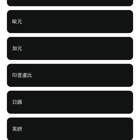
歐元
加元
印度盧比
日圓
英鎊