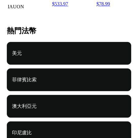
$533.97
$78.99
IAUON
熱門法幣
美元
菲律賓比索
澳大利亞元
印尼盧比