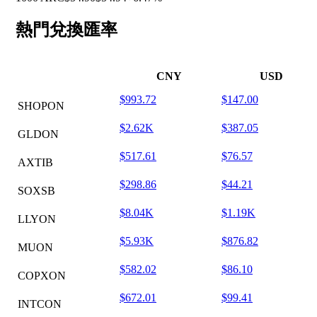
熱門兌換匯率
CNY
USD
$993.72
$147.00
SHOPON
$2.62K
$387.05
GLDON
$517.61
$76.57
AXTIB
$298.86
$44.21
SOXSB
$8.04K
$1.19K
LLYON
$5.93K
$876.82
MUON
$582.02
$86.10
COPXON
$672.01
$99.41
INTCON