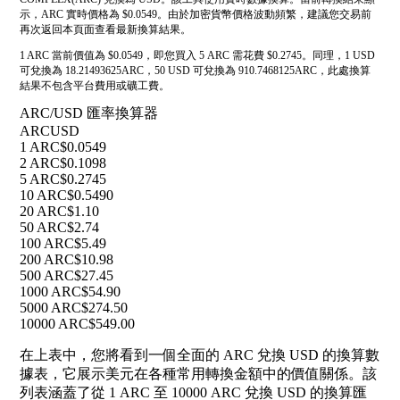
示，ARC 實時價格為 $0.0549。由於加密貨幣價格波動頻繁，建議您交易前
再次返回本頁面查看最新換算結果。
1 ARC 當前價值為 $0.0549，即您買入 5 ARC 需花費 $0.2745。同理，1 USD
可兌換為 18.21493625ARC，50 USD 可兌換為 910.7468125ARC，此處換算
結果不包含平台費用或礦工費。
ARC/USD 匯率換算器
ARC
USD
1 ARC
$0.0549
2 ARC
$0.1098
5 ARC
$0.2745
10 ARC
$0.5490
20 ARC
$1.10
50 ARC
$2.74
100 ARC
$5.49
200 ARC
$10.98
500 ARC
$27.45
1000 ARC
$54.90
5000 ARC
$274.50
10000 ARC
$549.00
在上表中，您將看到一個全面的 ARC 兌換 USD 的換算數
據表，它展示美元在各種常用轉換金額中的價值關係。該
列表涵蓋了從 1 ARC 至 10000 ARC 兌換 USD 的換算匯