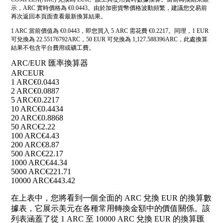
示，ARC 實時價格為 €0.0443。由於加密貨幣價格波動頻繁，建議您交易前
再次返回本頁面查看最新換算結果。
1 ARC 當前價值為 €0.0443，即您買入 5 ARC 需花費 €0.2217。同理，1 EUR
可兌換為 22.55176792ARC，50 EUR 可兌換為 1,127.588396ARC，此處換算
結果不包含平台費用或礦工費。
ARC/EUR 匯率換算器
ARC
EUR
1 ARC
€0.0443
2 ARC
€0.0887
5 ARC
€0.2217
10 ARC
€0.4434
20 ARC
€0.8868
50 ARC
€2.22
100 ARC
€4.43
200 ARC
€8.87
500 ARC
€22.17
1000 ARC
€44.34
5000 ARC
€221.71
10000 ARC
€443.42
在上表中，您將看到一個全面的 ARC 兌換 EUR 的換算數
據表，它展示美元在各種常用轉換金額中的價值關係。該
列表涵蓋了從 1 ARC 至 10000 ARC 兌換 EUR 的換算匯