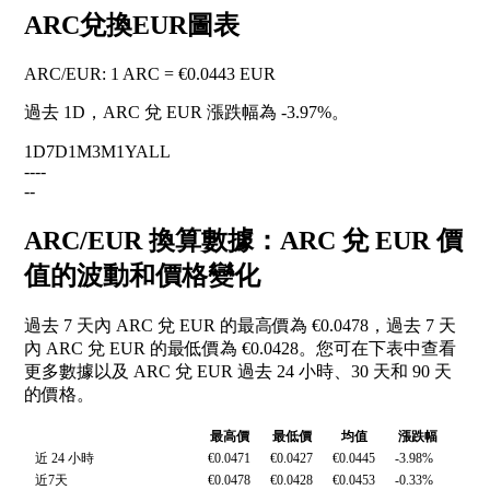
ARC兌換EUR圖表
ARC
/
EUR
:
1 ARC = €0.0443 EUR
過去 1D，ARC 兌 EUR 漲跌幅為
-3.97%
。
1D
7D
1M
3M
1Y
ALL
--
--
--
ARC/EUR 換算數據：ARC 兌 EUR 價
值的波動和價格變化
過去 7 天內 ARC 兌 EUR 的最高價為 €0.0478，過去 7 天
內 ARC 兌 EUR 的最低價為 €0.0428。您可在下表中查看
更多數據以及 ARC 兌 EUR 過去 24 小時、30 天和 90 天
的價格。
最高價
最低價
均值
漲跌幅
近 24 小時
€0.0471
€0.0427
€0.0445
-3.98%
近7天
€0.0478
€0.0428
€0.0453
-0.33%