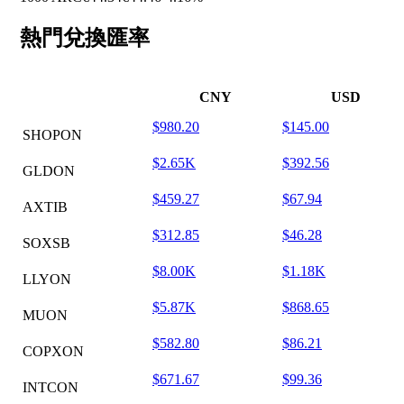
熱門兌換匯率
CNY
USD
$980.20
$145.00
SHOPON
$2.65K
$392.56
GLDON
$459.27
$67.94
AXTIB
$312.85
$46.28
SOXSB
$8.00K
$1.18K
LLYON
$5.87K
$868.65
MUON
$582.80
$86.21
COPXON
$671.67
$99.36
INTCON