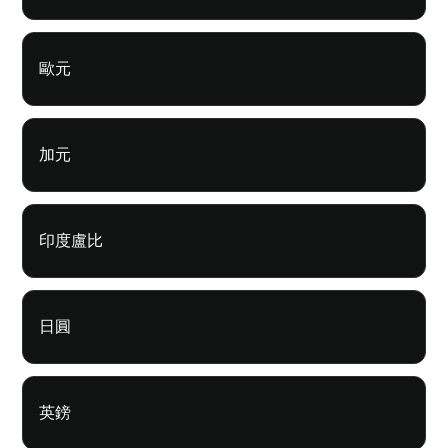
歐元
加元
印度盧比
日圓
英鎊