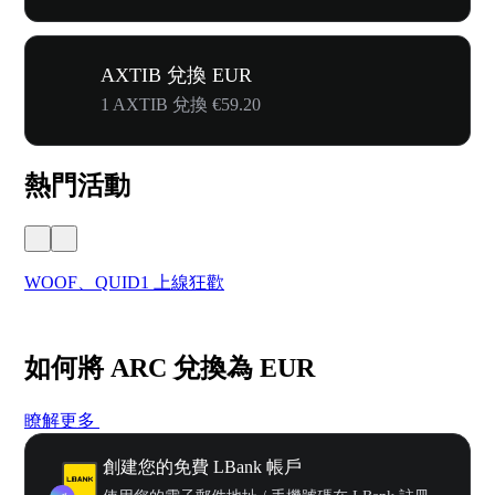
AXTIB 兌換 EUR
1 AXTIB 兌換 €59.20
熱門活動
WOOF、QUID1 上線狂歡
首
如何將 ARC 兌換為 EUR
瞭解更多
創建您的免費 LBank 帳戶