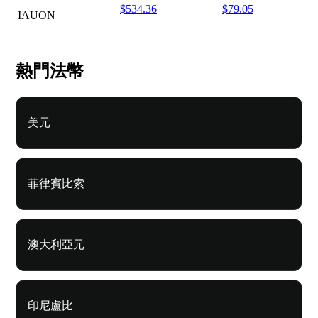
$534.36
$79.05
IAUON
熱門法幣
美元
菲律賓比索
澳大利亞元
印尼盧比