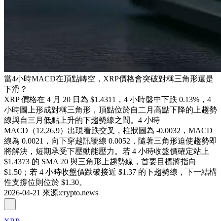
當4小時MACD在頂點轉空，XRP價格會突破對稱三角形還是
下滑？
XRP 價格在 4 月 20 日為 $1.4311，4 小時盤中下跌 0.13%，4
小時圖上形成對稱三角形，頂點位於自二月高點下降的上趨勢
線與自三月低點上升的下趨勢線之間。4 小時
MACD（12,26,9）出現看跌交叉，柱狀圖為 -0.0032，MACD
線為 0.0021，向下穿越訊號線 0.0052，隨著三角形迫使趨勢即
將解決，短期承受下壓動能壓力。若 4 小時收盤價確定站上
$1.4373 的 SMA 20 與三角形上趨勢線，首要目標將指向
$1.50；若 4 小時收盤價跌破接近 $1.37 的下趨勢線，下一結構
性支撐位則位於 $1.30。
2026-04-21
來源
:
crypto.news