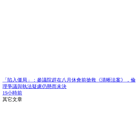
「陷入僵局」：參議院趕在八月休會前搶救《清晰法案》，倫
理爭議與執法疑慮仍懸而未決
19小時前
其它文章