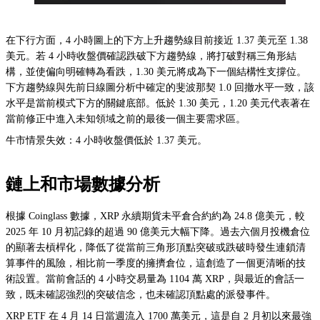
在下行方面，4 小時圖上的下方上升趨勢線目前接近 1.37 美元至 1.38
美元。若 4 小時收盤價確認跌破下方趨勢線，將打破對稱三角形結
構，並使偏向明確轉為看跌，1.30 美元將成為下一個結構性支撐位。
下方趨勢線與先前日線圖分析中確定的斐波那契 1.0 回撤水平一致，該
水平是當前模式下方的關鍵底部。低於 1.30 美元，1.20 美元代表著在
當前修正中進入未知領域之前的最後一個主要需求區。
牛市情景失效：4 小時收盤價低於 1.37 美元。
鏈上和市場數據分析
根據 Coinglass 數據，XRP 永續期貨未平倉合約約為 24.8 億美元，較
2025 年 10 月初記錄的超過 90 億美元大幅下降。過去六個月投機倉位
的顯著去槓桿化，降低了從當前三角形頂點突破或跌破時發生連鎖清
算事件的風險，相比前一季度的擁擠倉位，這創造了一個更清晰的技
術設置。當前會話的 4 小時交易量為 1104 萬 XRP，與最近的會話一
致，既未確認強烈的突破信念，也未確認頂點處的派發事件。
XRP ETF 在 4 月 14 日當週流入 1700 萬美元，這是自 2 月初以來最強