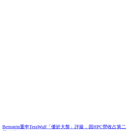
Bernstein重申TeraWulf「優於大盤」評級，因HPC營收占第二