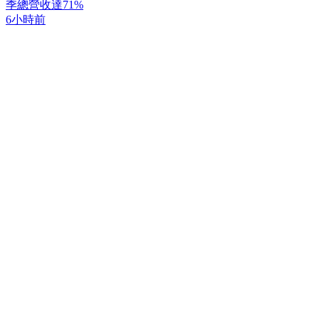
季總營收達71%
6小時前