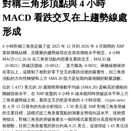
對稱三角形頂點與 4 小時
MACD 看跌交叉在上趨勢線處
形成
4 小時對稱三角形定義了從 2025 年 12 月到 2026 年 4 月期間的 XRP
當前價格結構，且匯聚的趨勢線現在在當前價格水平相交。4 小時
MACD (12,26,9) 在三角形頂點內部產生看跌交叉，MACD 線
（0.0021）跌破訊號線（0.0052），直方圖為 -0.0032。兩條線都保持
在零以上，這限制了相對於零下交叉的看跌信號的嚴重性，但三角形
頂點的方向性轉變和上方 SMA 20 阻力是短期內最相關的動量讀數。
位於 1.4373 美元的 20 週期簡單移動平均線 (SMA 20) 是略高於價格的
關鍵技術水平。在 XRP 收盤的 4 小時 K 線未能同時突破該水平和上方
三角形趨勢線之前，看跌交叉仍然是有效的 4 小時信號。crypto.news
在 4 月 15 日發布的先前分析指出，1.50 美元是 XRP 對稱三角形突破
的主要目標，該模式從三角形最寬點的測量走勢指向該水平。技術慣
例指出，對稱三角形的突破會產生一個與模式最寬部分高度相等的價
格變動，目前三角形最寬的部分約為 0.25 美元，這使得從 1.43 美元頂