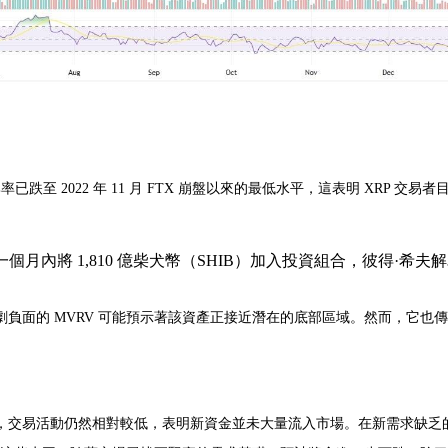
率已跌至 2022 年 11 月 FTX 崩盤以來的最低水平，這表明 XRP 
幣安用戶一個月內將 1,810 億柴犬幣（SHIB）加入投資組合，彼得
負面的 MVRV 可能預示著該資產正接近潛在的底部區域。然而，它也
，交易活動仍然相對較低，表明新資金並未大量流入市場。在新需求缺乏