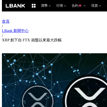
買幣
行情
合約
現貨
首頁
/
LBank 新聞中心
/
XRP 創下自 FTX 崩盤以來最大跌幅