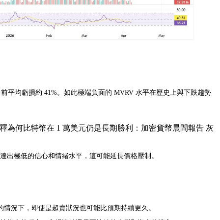
交易者目前平均虧損約 41%。如此極端負面的 MVRV 水平在歷史上與下跌趨勢
·希夫解釋為何比特幣在 1 萬美元仍是長期勝利：加密貨幣晨間報告 灰
傳達出極低的信心和情緒水平，這可能延長價格壓制。
的情況下，即使是超賣狀況也可能比預期持續更久。