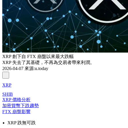
XRP 創下自 FTX 崩盤以來最大跌幅
XRP 失去了其基礎，不再為交易者帶來利潤。
2026-04-07
來源
:
u.today
XRP
SHIB
XRP 價格分析
加密貨幣下跌趨勢
FTX 崩盤影響
XRP 跌無可跌