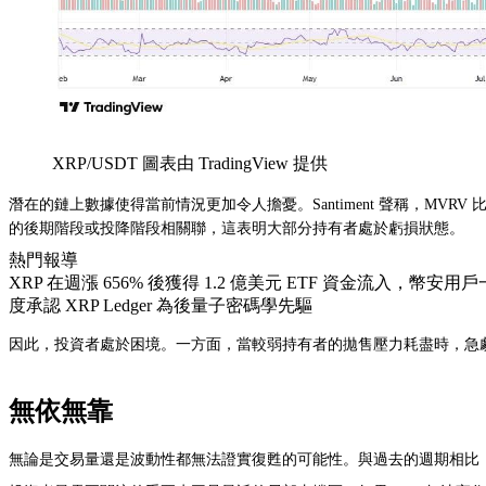
XRP/USDT 圖表由 TradingView 提供
潛在的鏈上數據使得當前情況更加令人擔憂。Santiment 聲稱，MVRV 比
的後期階段或投降階段相關聯，這表明大部分持有者處於虧損狀態。
熱門報導
XRP 在週漲 656% 後獲得 1.2 億美元 ETF 資金流入，
度承認 XRP Ledger 為後量子密碼學先驅
因此，投資者處於困境。一方面，當較弱持有者的拋售壓力耗盡時，急劇
無依無靠
無論是交易量還是波動性都無法證實復甦的可能性。與過去的週期相比