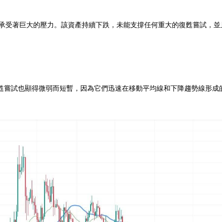
之一，目前承受著巨大的壓力。該資產持續下跌，未能支撐任何重大的復甦嘗試
甦嘗試也顯得微弱而短暫，因為它們迅速在移動平均線和下降趨勢線形成