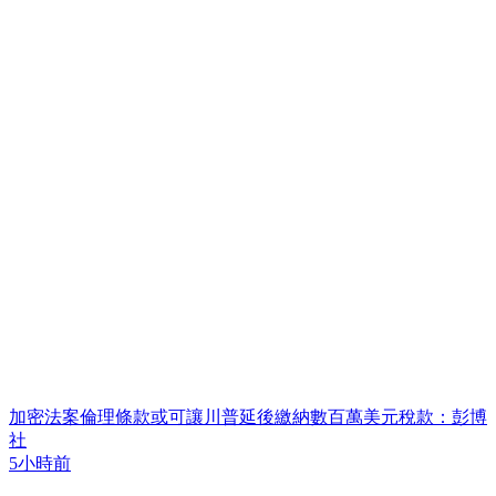
加密法案倫理條款或可讓川普延後繳納數百萬美元稅款：彭博
社
5小時前