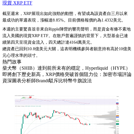
現貨 XRP ETF
截至週末，XRP展現出如此強勁的動態，有望成為該資產自三月以來
最成功的單週表現，漲幅達8.85%。目前價格報價約為1.4332美元。
本週的主要驚喜並非來自Ripple陣營的響亮聲明，而是資金有條不紊地
流入美國的現貨XRP ETF。在散戶普遍謹慎的背景下，大型基金已連
續第四天呈現資金流入，四天總計達4164萬美元。
總資產已回到10.8億美元大關，這表明機構參與者願意持有高於10億美
元心理水準的頭寸。
熱門故事
柴犬幣（SHIB）達到前所未有的穩定，Hyperliquid（HYPE）
即將創下歷史新高，XRP價格突破首個阻力位：加密市場評論
資深圖表分析師Brandt駁斥比特幣牛旗說法