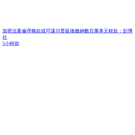
加密法案倫理條款或可讓川普延後繳納數百萬美元稅款：彭博
社
5小時前