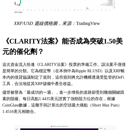
XRP/USD 週線價格圖，來源：
TradingView
《CLARITY法案》能否成為突破1.50美
元的催化劑？
這次資金流入恰逢《CLARITY法案》投票的準備工作。該法案不僅僅
是簡單的分類。它為穩定幣（在本例中為Ripple RLUSD）以及XRP帳
本內的借貸協議制定了規則，這些規則將允許機構透過受監管的DeFi
工具，合法地從其XRP儲備中產生收益。
儘管被譽為「最成功的一週」，進一步增長的道路卻受到幾個關鍵因
素的阻礙。每日高點1.4435美元證實了強勁阻力位的存在，根據
CoinGlass數據，這幾乎與計算出的空頭最大痛點（Short Max Pain）
1.4516美元相吻合。