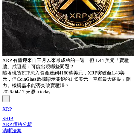
XRP 有望迎來自三月以來最成功的一週，但 1.44 美元「賣壓
牆」成阻礙：可能出現哪些問題？
隨著現貨ETF流入資金達到4160萬美元，XRP突破至1.43美
元，但CoinGlass數據顯示關鍵的1.45美元「空單最大痛點」阻
力。機構需求能否突破賣壓牆？
2026-04-17
來源
:
u.today
XRP
SHIB
XRP 價格分析
清晰法案