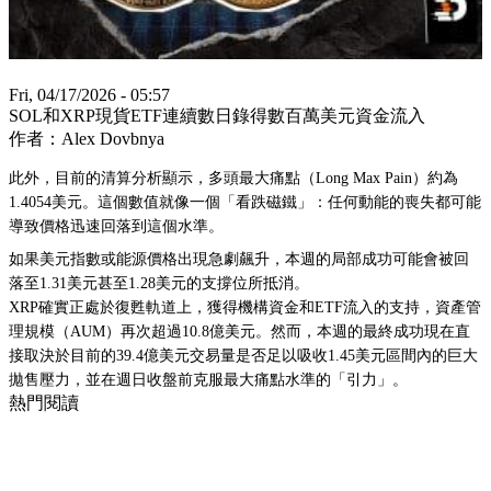
Fri, 04/17/2026 - 05:57
SOL和XRP現貨ETF連續數日錄得數百萬美元資金流入
作者：Alex Dovbnya
此外，目前的清算分析顯示，多頭最大痛點（Long Max Pain）約為
1.4054美元。這個數值就像一個「看跌磁鐵」：任何動能的喪失都可能
導致價格迅速回落到這個水準。
如果美元指數或能源價格出現急劇飆升，本週的局部成功可能會被回
落至1.31美元甚至1.28美元的支撐位所抵消。
XRP確實正處於復甦軌道上，獲得機構資金和ETF流入的支持，資產管
理規模（AUM）再次超過10.8億美元。然而，本週的最終成功現在直
接取決於目前的39.4億美元交易量是否足以吸收1.45美元區間內的巨大
拋售壓力，並在週日收盤前克服最大痛點水準的「引力」。
熱門閱讀