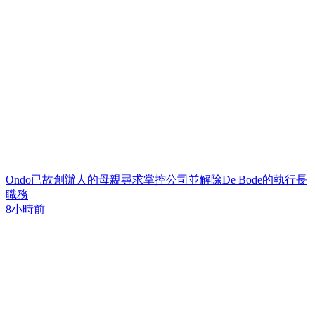
Ondo已故創辦人的母親尋求掌控公司並解除De Bode的執行長
職務
8小時前