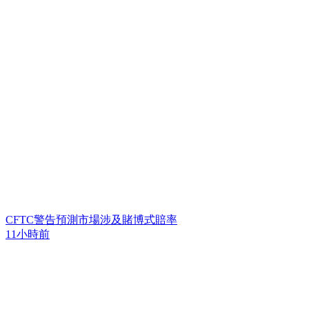
CFTC警告預測市場涉及賭博式賠率
11小時前