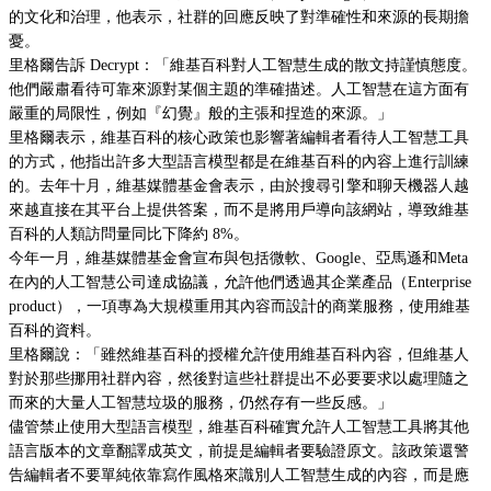
的文化和治理，他表示，社群的回應反映了對準確性和來源的長期擔
憂。
里格爾告訴 Decrypt：「維基百科對人工智慧生成的散文持謹慎態度。
他們嚴肅看待可靠來源對某個主題的準確描述。人工智慧在這方面有
嚴重的局限性，例如『幻覺』般的主張和捏造的來源。」
里格爾表示，維基百科的核心政策也影響著編輯者看待人工智慧工具
的方式，他指出許多大型語言模型都是在維基百科的內容上進行訓練
的。去年十月，維基媒體基金會表示，由於搜尋引擎和聊天機器人越
來越直接在其平台上提供答案，而不是將用戶導向該網站，導致維基
百科的人類訪問量同比下降約 8%。
今年一月，維基媒體基金會宣布與包括微軟、Google、亞馬遜和Meta
在內的人工智慧公司達成協議，允許他們透過其企業產品（Enterprise
product），一項專為大規模重用其內容而設計的商業服務，使用維基
百科的資料。
里格爾說：「雖然維基百科的授權允許使用維基百科內容，但維基人
對於那些挪用社群內容，然後對這些社群提出不必要要求以處理隨之
而來的大量人工智慧垃圾的服務，仍然存有一些反感。」
儘管禁止使用大型語言模型，維基百科確實允許人工智慧工具將其他
語言版本的文章翻譯成英文，前提是編輯者要驗證原文。該政策還警
告編輯者不要單純依靠寫作風格來識別人工智慧生成的內容，而是應