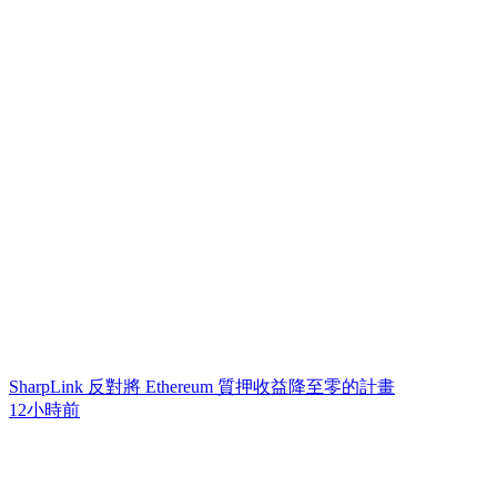
SharpLink 反對將 Ethereum 質押收益降至零的計畫
12小時前