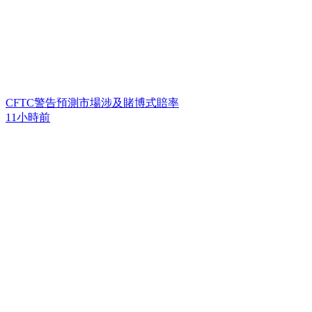
CFTC警告預測市場涉及賭博式賠率
11小時前