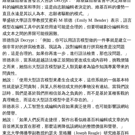
維基媒體基金會發言人告訴 Decrypt：「維基媒體基金會不決定維基百
科的編輯政策和準則；這是由志願編輯者決定的。維基百科的優勢一
直且永遠是其以人為本、志願者驅動的模式。」
華盛頓大學語言學教授艾蜜莉·M·班德（Emily M. Bender）表示，語言
模型在編輯工具中的某些用途可能是合理的，但要明確劃分編輯和生
成文本之間的界限可能很困難。
班德告訴 Decrypt：「例如，你可以用語言模型做的一件事就是建立一
個非常好的拼寫檢查器。我認為，說對編輯進行拼寫檢查是沒問題
的，這是合理的。如果你再進一步，進行語法檢查，那也沒問題。」
班德表示，當系統超越語法修正並開始更改或生成內容時，挑戰便隨
之而來，她指出大型語言模型缺乏人類貢獻者為協作知識專案帶來的
問責性。
她說：「使用大型語言模型來產生合成文本，這些系統的一個基本特
性就是缺乏問責制，與某人所相信或支持的事物沒有連結。當我們說
話時，我們是基於我們所相信並為之負責的，而不是基於某種客觀的
真理概念。而這在大型語言模型中是不存在的。」
班德表示，人工智慧生成編輯內容如果廣泛使用，也可能影響該網站
的聲譽。
她說：「如果人們反而走捷徑，製作出看似維基百科編輯或文章的內
容並將其放置在那裡，那麼這將降低該網站的整體價值和聲譽。」
東北大學傳播學副教授約瑟夫·里格爾（Joseph Reagle）研究維基百科