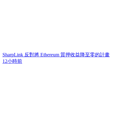
SharpLink 反對將 Ethereum 質押收益降至零的計畫
12小時前