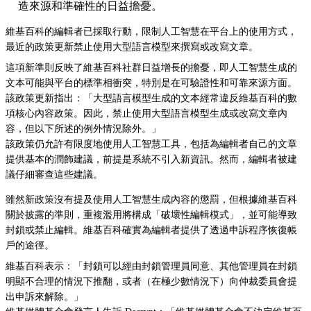
造來源和準確性的日益擔憂。
維基百科的編輯者已採取行動，限制人工智慧在平台上的使用方式，
最近的政策更新禁止使用大型語言模型來撰寫或改寫文章。
這項新準則反映了維基百科社群日益增長的擔憂，即人工智慧生成的
文本可能與平台的標準相衝突，特別是在可驗證性和可靠來源方面。
該政策更新指出：「大型語言模型生成的文本經常違反維基百科的數
項核心內容政策。因此，禁止使用大型語言模型生成或改寫文章內
容，但以下所述的例外情況除外。」
該政策仍允許有限度地使用人工智慧工具，包括為編輯者自己的文章
提供基本的潤飾建議，前提是系統不引入新資訊。然而，編輯者被建
議仔細審查這些建議。
雖然新政策沒有提及使用人工智慧生成內容的懲罰，但根據維基百科
關於披露的準則，重複濫用將構成「破壞性編輯模式」，並可能導致
封鎖或禁止編輯。維基百科確實為編輯者提供了透過申訴程序恢復帳
戶的途徑。
維基百科表示：「封鎖可以經由封鎖管理員同意、其他管理員在封鎖
明顯不合理的情況下推翻，或者（在極少數情況下）向仲裁委員會提
出申訴來解除。」