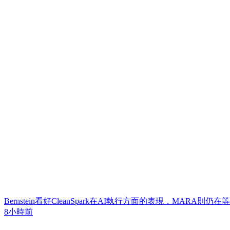
Bernstein看好CleanSpark在AI執行方面的表現，MARA則
8小時前