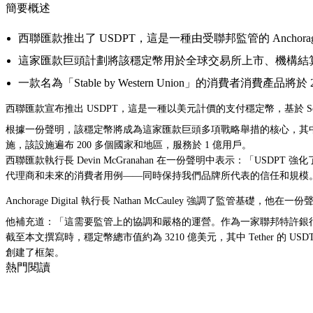
簡要概述
西聯匯款推出了 USDPT，這是一種由受聯邦監管的 Anchorage 
這家匯款巨頭計劃將該穩定幣用於全球交易所上市、機構結
一款名為「Stable by Western Union」的消費者消費產品將於
西聯匯款宣布推出 USDPT
，這是一種以美元計價的支付穩定幣，基於
S
根據一份聲明，該穩定幣將成為這家匯款巨頭多項戰略舉措的核心，其中包括一款面
施，該設施遍布 200 多個國家和地區，服務於 1 億用戶。
西聯匯款執行長 Devin McGranahan 在一份聲明中表示：「
代理商和未來的消費者用例——同時保持我們品牌所代表的信任和規模
Anchorage Digital 執行長 Nathan McCauley 強
他補充道：「這需要監管上的協調和嚴格的運營。作為一家聯邦特許銀行
截至本文撰寫時，穩定幣總市值約為 3210 億美元，其中 Tether 的
創建了框架。
熱門閱讀