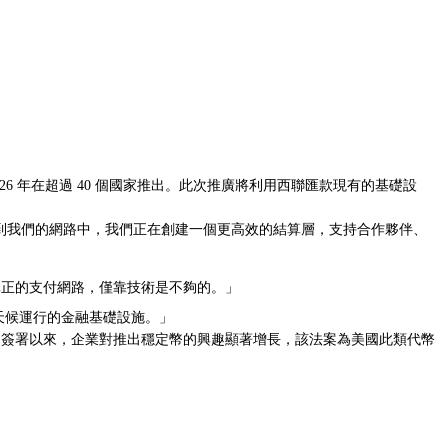
2026 年在超過 40 個國家推出。此次推廣將利用西聯匯款現有的基礎設
直接整合到我們的網路中，我們正在創建一個更高效的結算層，支持合作夥伴、
其擴展到真正的支付網路，僅靠技術是不夠的。」
天候運行的金融基礎設施。」
US 法案》簽署以來，企業對推出穩定幣的興趣顯著增長，該法案為美國此類代幣