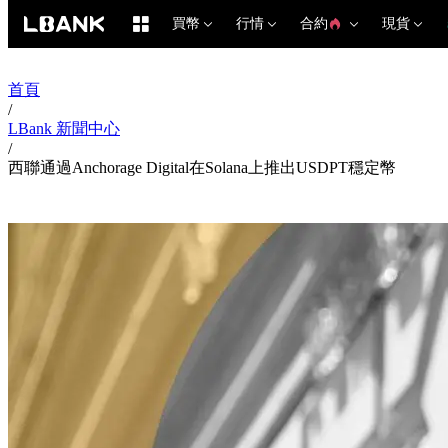
買幣
行情
合約
現貨
首頁
/
LBank 新聞中心
/
西聯通過Anchorage Digital在Solana上推出USDPT穩定幣