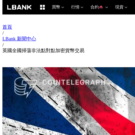
買幣
行情
合約
現貨
首頁
/
LBank 新聞中心
/
英國全國掃蕩非法點對點加密貨幣交易