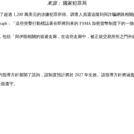
來源：
國家犯罪局
了超過 1,200 萬美元的涉嫌犯罪所得。調查人員還追蹤到與詐騙網路相關的
 Cointelegraph：「這些突擊行動標誌著在即將到來的 FSMA 加密貨
包括「與伊朗相關的規避走廊，在這些走廊中，被正規交易所拒之門外的參
指導方針展開了諮詢，該制度預計將於 2027 年生效。該指導方針將涵
全面遵守。