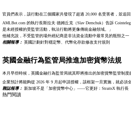
官員們表示，該行動在三個國家共發現了超過 20,000 名受害者，並追回
AMLBot.com 的執行長斯拉夫·德姆丘克（Slav Demchuk）告訴
是未經授權的受監管活動，執法行動將更像傳統金融領域。」
他補充說，不受監管的場外經紀商是非法資金流動中最常見的瓶頸之一，
相關報導：
英國計劃針對穩定幣、代幣化存款修改支付規則
英國金融行為監管局推進加密貨幣法規
本月早些時候，英國金融行為監管局就其即將推出的加密貨幣監管制度的
企業預計將能夠從 2026 年 9 月起申請授權，該框架一旦實施，就必須
雜誌報導：
新加坡不是「加密貨幣中心」——它更好：StraitsX 執行長
熱門閱讀