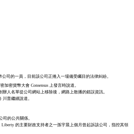
仍是這家加密貨幣公司的一員，目前該公司正捲入一場備受矚目的法律糾紛。
密加密貨幣大會 Consensus 上發言時說道。
司共同創辦人名單從公司網站上移除後，網路上散播的錯誤資訊。
德·川普繼續說道。
貨幣公司的公共關係。
ld Liberty 的主要財政支持者之一孫宇晨上個月曾
起訴
該公司，指控其領