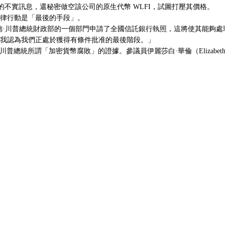
該公司的不實訊息，還秘密做空該公司的原生代幣 WLFI，試圖打壓其價格。
項法律行動是「最後的手段」。
向唐納德·川普總統財政部的一個部門
申請
了全國信託銀行執照，這將使其能夠處理
：「我認為我們正處於獲得有條件批准的最後階段。」
作為川普總統所謂「加密貨幣腐敗」的證據。參議員伊麗莎白·華倫（Elizabet