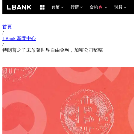
買幣
行情
合約
現貨
首頁
/
LBank 新聞中心
/
特朗普之子未放棄世界自由金融，加密公司堅稱