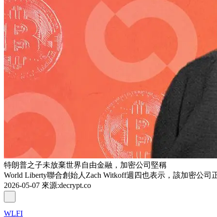
特朗普之子未放棄世界自由金融，加密公司堅稱
World Liberty聯合創始人Zach Witkoff週四也表示，
2026-05-07
來源
:
decrypt.co
WLFI