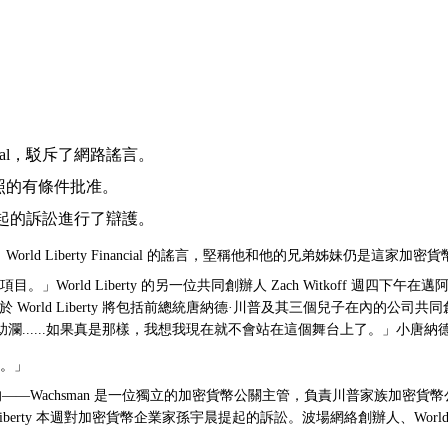
ncial，駁斥了網路謠言。
行執照的有條件批准。
起的訴訟進行了辯護。
退出 World Liberty Financial 的謠言，堅稱他和他的兄弟姊妹
rld Liberty 的另一位共同創辦人 Zach Witkoff 週四下午在邁阿
World Liberty 將包括前總統唐納德·川普及其三個兒子在內的公
......如果真是那樣，我想我現在就不會站在這個舞台上了。」小唐納
人。」
謠言的——Wachsman 是一位獨立的加密貨幣公關主管，負責川普家族加密
rld Liberty 本週對加密貨幣企業家孫宇晨提起的訴訟。波場網絡創辦人、Wor