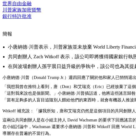
世界自由金融
川普家族加密貨幣
銀行特許批准
簡報
小唐納德·川普表示，川普家族並未放棄 World Liberty Fina
共同創辦人 Zach Witkoff 表示，該公司即將獲得國家銀
在與波場創辦人孫宇晨日益升級的爭執中，該公司也為其提
小唐納德·川普（Donald Trump Jr.）週四回應了關於他和家人已悄悄
「我想我曾在推特上看到，唐（Don）和艾瑞克（Eric）已經放棄了這個項目。」Wo
「這對我來說也是個新聞。」小唐納德·川普插話道，他將這些謠言歸咎於 
「當有足夠多的人盲目追隨別人餵給他們的東西時，就會有機器人推波助瀾
Witkoff 補充說：「據我所知，唐和艾瑞克仍然是這個項目的共同創辦
這兩位共同創辦人是在小組主持人 David Wachsman 的要求下回應
在小組討論中，Wachsman 還要求小唐納德·川普和 Witkoff 回應 Wo
導層存在普遍的不當行為。