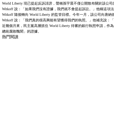
World Liberty 現已提起反訴誹謗，聲稱孫宇晨不僅公開散布關於
Witkoff 說：「如果我們沒有證據，我們就不會提起訴訟。」他稱這
Witkoff 隨後轉向 World Liberty 的監管目標。今年一月，該公司
Witkoff 說：「我們真的很高興能有望獲得我們的執照。」他補充說
近幾個月來，民主黨高層抓住 World Liberty 待審的銀行執照申請，
總統腐敗醜聞
」的證據。
熱門閱讀