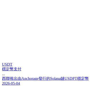
USDT
穩定幣支付
...
西
聯
推
出
由
A
n
c
h
o
r
a
g
e
發
行
的
S
o
l
a
n
a
鏈
U
S
D
P
T
穩
定
幣
2026-05-04