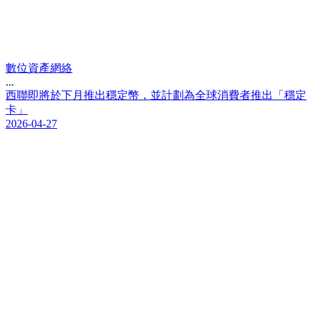
數位資產網絡
...
西
聯
即
將
於
下
月
推
出
穩
定
幣
，
並
計
劃
為
全
球
消
費
者
推
出
「
穩
定
卡
」
2026-04-27