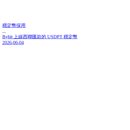
穩定幣採用
...
B
y
b
i
t
上
線
西
聯
匯
款
的
U
S
D
P
T
穩
定
幣
2026-06-04