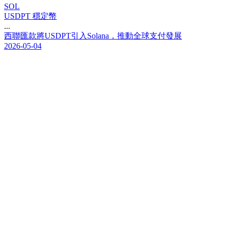
SOL
USDPT 穩定幣
...
西
聯
匯
款
將
U
S
D
P
T
引
入
S
o
l
a
n
a
，
推
動
全
球
支
付
發
展
2026-05-04