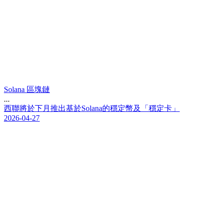
Solana 區塊鏈
...
西
聯
將
於
下
月
推
出
基
於
S
o
l
a
n
a
的
穩
定
幣
及
「
穩
定
卡
」
2026-04-27