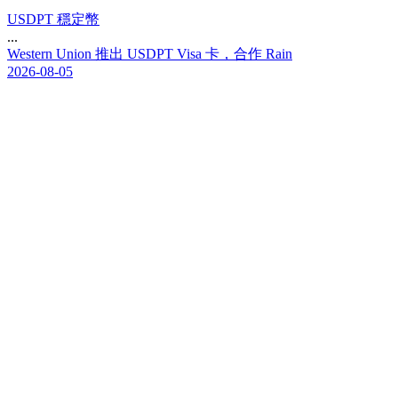
USDPT 穩定幣
...
W
e
s
t
e
r
n
U
n
i
o
n
推
出
U
S
D
P
T
V
i
s
a
卡
，
合
作
R
a
i
n
2026-08-05