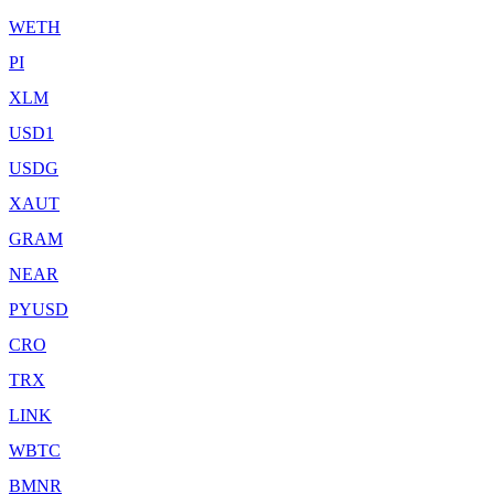
WETH
PI
XLM
USD1
USDG
XAUT
GRAM
NEAR
PYUSD
CRO
TRX
LINK
WBTC
BMNR