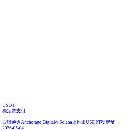
USDT
穩定幣支付
...
西
聯
通
過
A
n
c
h
o
r
a
g
e
D
i
g
i
t
a
l
在
S
o
l
a
n
a
上
推
出
U
S
D
P
T
穩
定
幣
2026-05-04