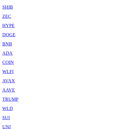
SHIB
ZEC
HYPE
DOGE
BNB
ADA
COIN
WLFI
AVAX
AAVE
TRUMP
WLD
SUI
UNI