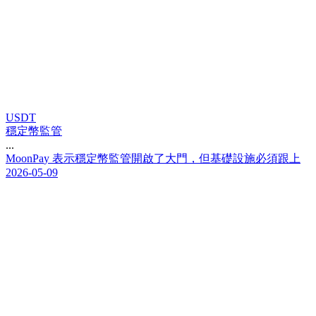
USDT
穩定幣監管
...
M
o
o
n
P
a
y
表
示
穩
定
幣
監
管
開
啟
了
大
門
，
但
基
礎
設
施
必
須
跟
上
2026-05-09