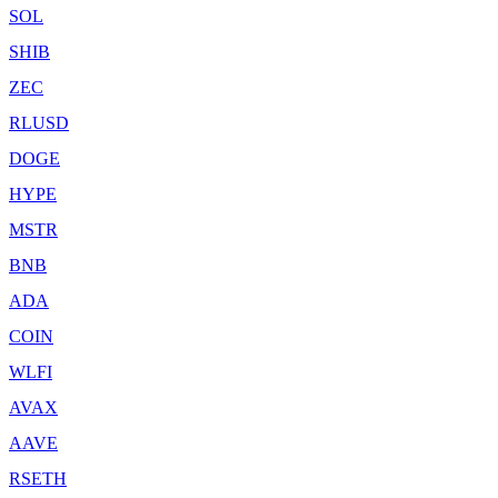
SOL
SHIB
ZEC
RLUSD
DOGE
HYPE
MSTR
BNB
ADA
COIN
WLFI
AVAX
AAVE
RSETH