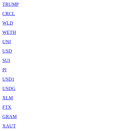
TRUMP
CRCL
WLD
WETH
UNI
USD
SUI
PI
USD1
USDG
XLM
FTX
GRAM
XAUT