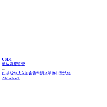
USD1
數位資產監管
...
巴
基
斯
坦
成
立
加
密
貨
幣
調
查
單
位
打
擊
洗
錢
2026-07-21