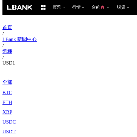
買幣
行情
合約
現貨
首頁
/
LBank 新聞中心
/
幣種
/
USD1
全部
BTC
ETH
XRP
USDC
USDT