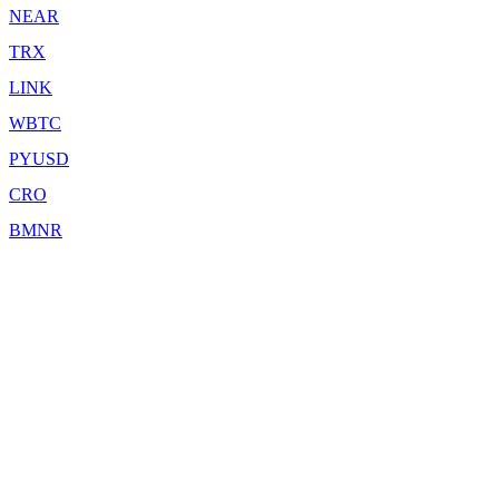
NEAR
TRX
LINK
WBTC
PYUSD
CRO
BMNR