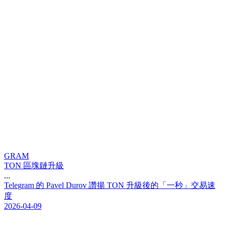
GRAM
TON 區塊鏈升級
...
T
e
l
e
g
r
a
m
的
P
a
v
e
l
D
u
r
o
v
讚
揚
T
O
N
升
級
後
的
「
一
秒
」
交
易
速
度
2026-04-09