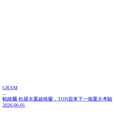
GRAM
...
帕
維
爾
·
杜
羅
夫
重
啟
格
蘭
，
T
O
N
迎
來
下
一
個
重
大
考
驗
2026-06-01