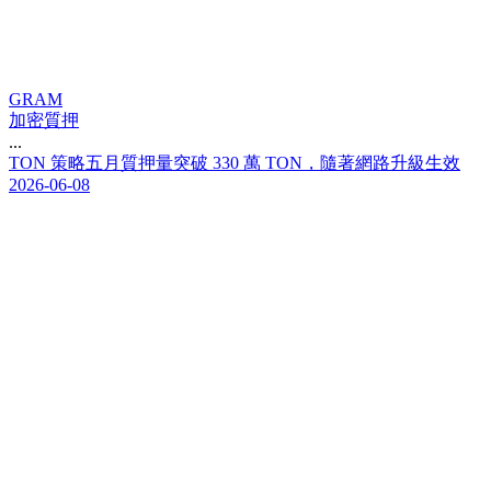
GRAM
加密質押
...
T
O
N
策
略
五
月
質
押
量
突
破
3
3
0
萬
T
O
N
，
隨
著
網
路
升
級
生
效
2026-06-08