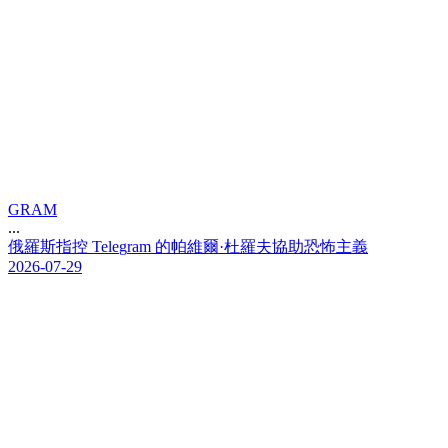
GRAM
...
俄
羅
斯
指
控
T
e
l
e
g
r
a
m
的
帕
維
爾
·
杜
羅
夫
協
助
恐
怖
主
義
2026-07-29