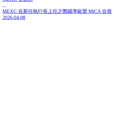
...
M
E
X
C
在
新
任
執
行
長
上
任
之
際
瞄
準
歐
盟
M
i
C
A
合
規
2026-04-08