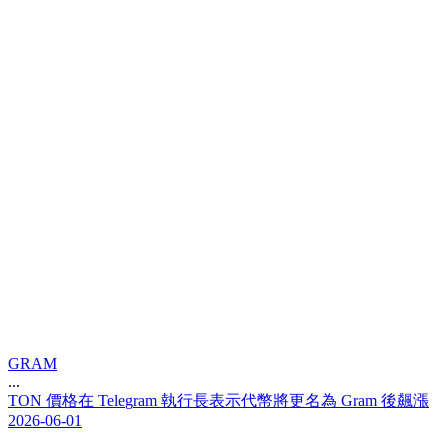
GRAM
...
T
O
N
價
格
在
T
e
l
e
g
r
a
m
執
行
長
表
示
代
幣
將
更
名
為
G
r
a
m
後
飆
漲
2026-06-01