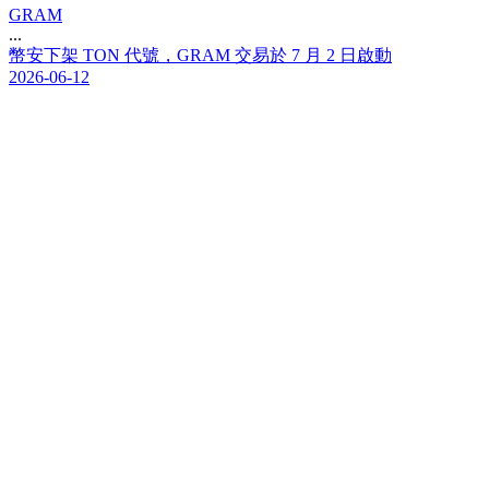
GRAM
...
幣
安
下
架
T
O
N
代
號
，
G
R
A
M
交
易
於
7
月
2
日
啟
動
2026-06-12