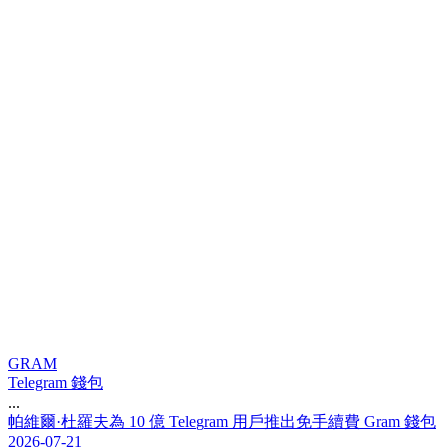
GRAM
Telegram 錢包
...
帕
維
爾
·
杜
羅
夫
為
1
0
億
T
e
l
e
g
r
a
m
用
戶
推
出
免
手
續
費
G
r
a
m
錢
包
2026-07-21