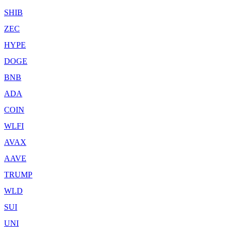
SHIB
ZEC
HYPE
DOGE
BNB
ADA
COIN
WLFI
AVAX
AAVE
TRUMP
WLD
SUI
UNI