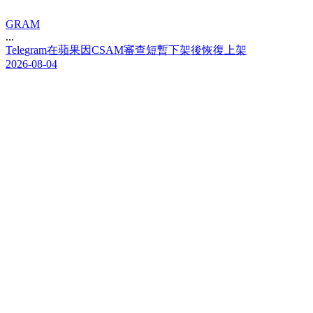
GRAM
...
T
e
l
e
g
r
a
m
在
蘋
果
因
C
S
A
M
審
查
短
暫
下
架
後
恢
復
上
架
2026-08-04