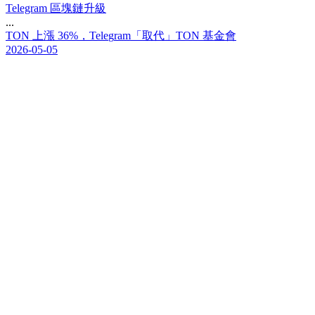
Telegram 區塊鏈升級
...
T
O
N
上
漲
3
6
%
，
T
e
l
e
g
r
a
m
「
取
代
」
T
O
N
基
金
會
2026-05-05