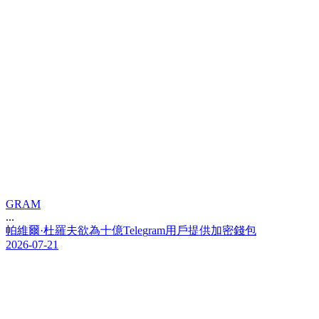
GRAM
...
帕
維
爾
·
杜
羅
夫
欲
為
十
億
T
e
l
e
g
r
a
m
用
戶
提
供
加
密
錢
包
2026-07-21