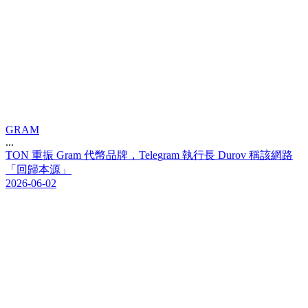
GRAM
...
T
O
N
重
振
G
r
a
m
代
幣
品
牌
，
T
e
l
e
g
r
a
m
執
行
長
D
u
r
o
v
稱
該
網
路
「
回
歸
本
源
」
2026-06-02