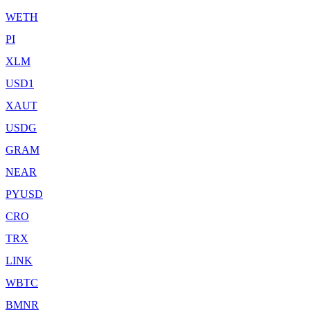
WETH
PI
XLM
USD1
XAUT
USDG
GRAM
NEAR
PYUSD
CRO
TRX
LINK
WBTC
BMNR