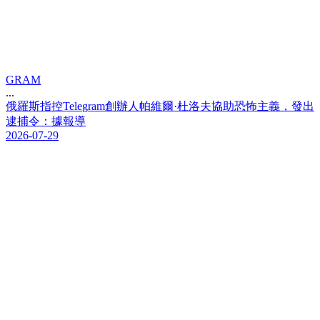
GRAM
...
俄
羅
斯
指
控
T
e
l
e
g
r
a
m
創
辦
人
帕
維
爾
·
杜
洛
夫
協
助
恐
怖
主
義
，
發
出
逮
捕
令
：
據
報
導
2026-07-29