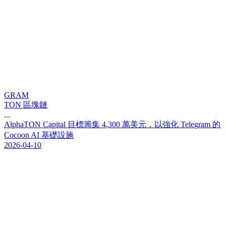
GRAM
TON 區塊鏈
...
A
l
p
h
a
T
O
N
C
a
p
i
t
a
l
目
標
籌
集
4
,
3
0
0
萬
美
元
，
以
強
化
T
e
l
e
g
r
a
m
的
C
o
c
o
o
n
A
I
基
礎
設
施
2026-04-10