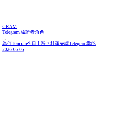
GRAM
Telegram 驗證者角色
...
為
何
T
o
n
c
o
i
n
今
日
上
漲
？
杜
羅
夫
讓
T
e
l
e
g
r
a
m
掌
舵
2026-05-05