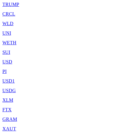
TRUMP
CRCL
WLD
UNI
WETH
SUI
USD
PI
USD1
USDG
XLM
FTX
GRAM
XAUT