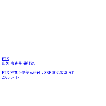
FTX
山姆·班克曼-弗裡德
...
F
T
X
推
進
9
億
美
元
賠
付
，
S
B
F
赦
免
希
望
消
退
2026-07-17