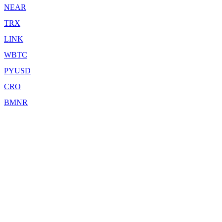
NEAR
TRX
LINK
WBTC
PYUSD
CRO
BMNR