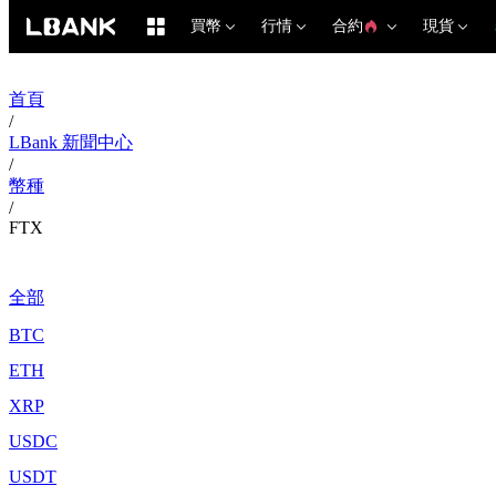
買幣
行情
合約
現貨
首頁
/
LBank 新聞中心
/
幣種
/
FTX
全部
BTC
ETH
XRP
USDC
USDT