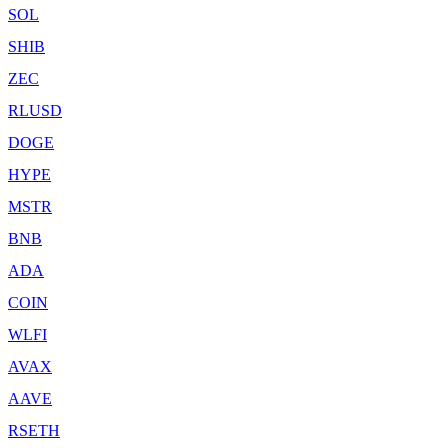
SOL
SHIB
ZEC
RLUSD
DOGE
HYPE
MSTR
BNB
ADA
COIN
WLFI
AVAX
AAVE
RSETH