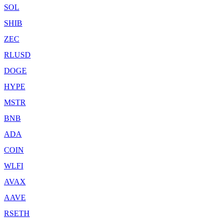
SOL
SHIB
ZEC
RLUSD
DOGE
HYPE
MSTR
BNB
ADA
COIN
WLFI
AVAX
AAVE
RSETH