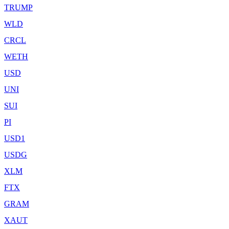
TRUMP
WLD
CRCL
WETH
USD
UNI
SUI
PI
USD1
USDG
XLM
FTX
GRAM
XAUT