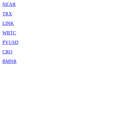
NEAR
TRX
LINK
WBTC
PYUSD
CRO
BMNR