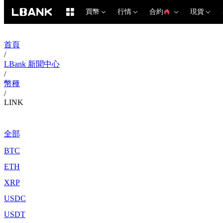
買幣
行情
合約
現貨
首頁
/
LBank 新聞中心
/
幣種
/
LINK
全部
BTC
ETH
XRP
USDC
USDT