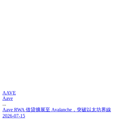
AAVE
Aave
...
A
a
v
e
R
W
A
借
貸
擴
展
至
A
v
a
l
a
n
c
h
e
，
突
破
以
太
坊
界
線
2026-07-15