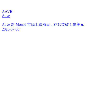
AAVE
Aave
...
A
a
v
e
新
M
o
n
a
d
市
場
上
線
兩
日
，
存
款
突
破
1
億
美
元
2026-07-05