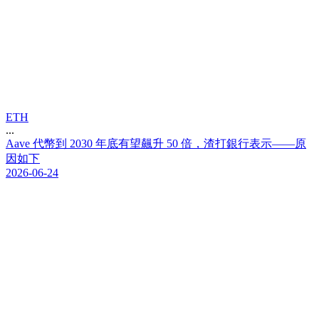
ETH
...
A
a
v
e
代
幣
到
2
0
3
0
年
底
有
望
飆
升
5
0
倍
，
渣
打
銀
行
表
示
—
—
原
因
如
下
2026-06-24