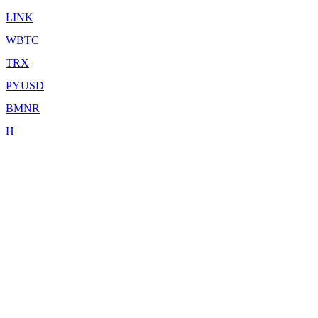
LINK
WBTC
TRX
PYUSD
BMNR
H