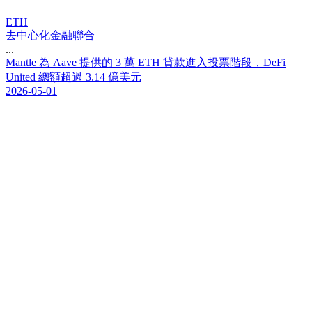
ETH
去中心化金融聯合
...
M
a
n
t
l
e
為
A
a
v
e
提
供
的
3
萬
E
T
H
貸
款
進
入
投
票
階
段
，
D
e
F
i
U
n
i
t
e
d
總
額
超
過
3
.
1
4
億
美
元
2026-05-01