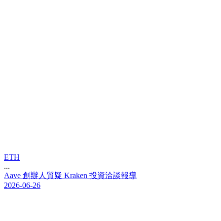
ETH
...
A
a
v
e
創
辦
人
質
疑
K
r
a
k
e
n
投
資
洽
談
報
導
2026-06-26