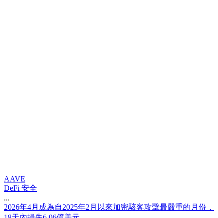
AAVE
DeFi 安全
...
2
0
2
6
年
4
月
成
為
自
2
0
2
5
年
2
月
以
來
加
密
駭
客
攻
擊
最
嚴
重
的
月
份
，
1
8
天
內
損
失
6
.
0
6
億
美
元