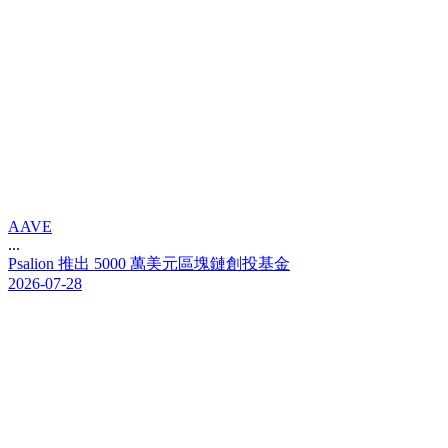
AAVE
...
P
s
a
l
i
o
n
推
出
5
0
0
0
萬
美
元
區
塊
鏈
創
投
基
金
2026-07-28