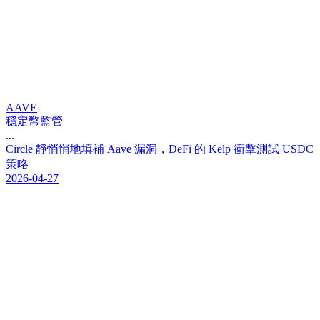
AAVE
穩定幣監管
...
C
i
r
c
l
e
靜
悄
悄
地
填
補
A
a
v
e
漏
洞
，
D
e
F
i
的
K
e
l
p
衝
擊
測
試
U
S
D
C
策
略
2026-04-27