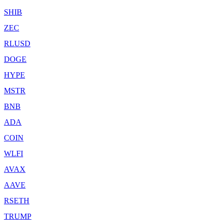
SHIB
ZEC
RLUSD
DOGE
HYPE
MSTR
BNB
ADA
COIN
WLFI
AVAX
AAVE
RSETH
TRUMP