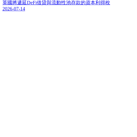
英
國
將
遞
延
D
e
F
i
借
貸
與
流
動
性
池
存
款
的
資
本
利
得
稅
2026-07-14