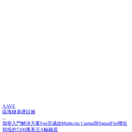
AAVE
區塊鏈基礎設施
...
加
密
入
門
解
決
方
案
F
u
n
完
成
由
M
u
l
t
i
c
o
i
n
C
a
p
i
t
a
l
與
S
i
g
n
a
l
F
i
r
e
聯
合
領
投
的
7
2
0
0
萬
美
元
A
輪
融
資