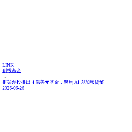
LINK
創投基金
...
框
架
創
投
推
出
4
億
美
元
基
金
，
聚
焦
A
I
與
加
密
貨
幣
2026-06-26