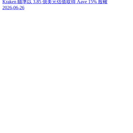
K
r
a
k
e
n
瞄
準
以
3
.
8
5
億
美
元
估
值
取
得
A
a
v
e
1
5
%
股
權
2026-06-26