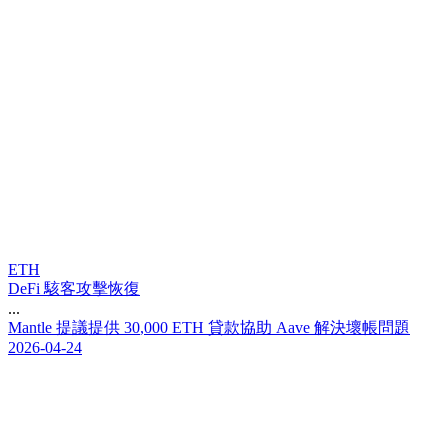
ETH
DeFi 駭客攻擊恢復
...
M
a
n
t
l
e
提
議
提
供
3
0
,
0
0
0
E
T
H
貸
款
協
助
A
a
v
e
解
決
壞
帳
問
題
2026-04-24