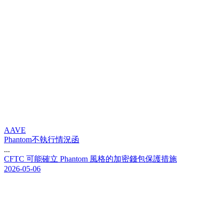
AAVE
Phantom不執行情況函
...
C
F
T
C
可
能
確
立
P
h
a
n
t
o
m
風
格
的
加
密
錢
包
保
護
措
施
2026-05-06