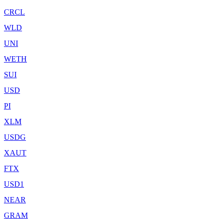
CRCL
WLD
UNI
WETH
SUI
USD
PI
XLM
USDG
XAUT
FTX
USD1
NEAR
GRAM