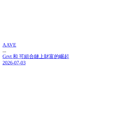
AAVE
...
G
r
v
t
和
可
組
合
鏈
上
財
富
的
崛
起
2026-07-03