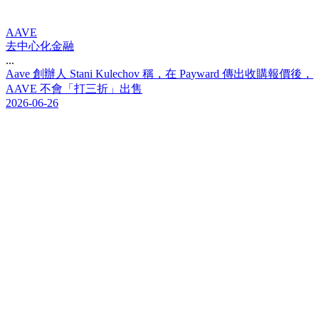
AAVE
去中心化金融
...
A
a
v
e
創
辦
人
S
t
a
n
i
K
u
l
e
c
h
o
v
稱
，
在
P
a
y
w
a
r
d
傳
出
收
購
報
價
後
，
A
A
V
E
不
會
「
打
三
折
」
出
售
2026-06-26