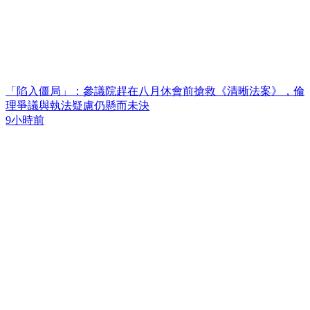
「陷入僵局」：參議院趕在八月休會前搶救《清晰法案》，倫
理爭議與執法疑慮仍懸而未決
9小時前