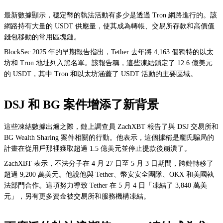
最新數據顯示，穩定幣的執法活動有多少是透過 Tron 網路進行的。該
網路持有大量的 USDT 供應量，使其成為轉帳、交易所存款和高價值
錢包移動的常用區塊鏈。
BlockSec 2025 年的早期報告指出，Tether 去年將 4,163 個獨特的以太
坊和 Tron 地址列入黑名單。該報告稱，這些凍結鎖定了 12.6 億美元
的 USDT，其中 Tron 和以太坊涵蓋了 USDT 活動的主要區域。
DSJ 和 BG 案件增添了新背景
這些凍結數據出爐之際，鏈上調查員 ZachXBT 報告了與 DSJ 交易所和
BG Wealth Sharing 案件相關的行動。他表示，這個據稱是龐氏騙局的
計畫在從用戶那裡獲取超過 1.5 億美元並停止提款後崩潰了。
ZachXBT 表示，不法分子在 4 月 27 日至 5 月 3 日期間，跨鏈轉移了
超過 9,200 萬美元。他說他與 Tether、幣安安全團隊、OKX 和美國執
法部門合作。這項努力導致 Tether 在 5 月 4 日「凍結了 3,840 萬美
元」，另有更多資金被交易所和服務機構凍結。