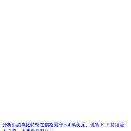
分析師認為比特幣在價格緊守 6.4 萬美元、現貨 ETF 持續流
入之際，正透過盤整築底