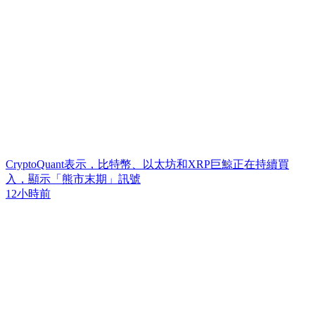
CryptoQuant表示，比特幣、以太坊和XRP巨鯨正在持續買
入，顯示「熊市末期」訊號
12小時前