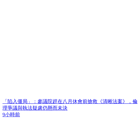
「陷入僵局」：參議院趕在八月休會前搶救《清晰法案》，倫
理爭議與執法疑慮仍懸而未決
9小時前