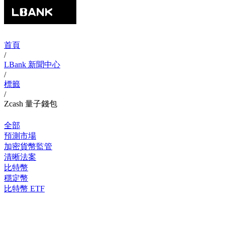
首頁
/
LBank 新聞中心
/
標籤
/
Zcash 量子錢包
全部
預測市場
加密貨幣監管
清晰法案
比特幣
穩定幣
比特幣 ETF