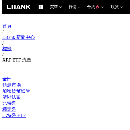
買幣
行情
合約
現貨
首頁
/
LBank 新聞中心
/
標籤
/
XRP ETF 流量
全部
預測市場
加密貨幣監管
清晰法案
比特幣
穩定幣
比特幣 ETF