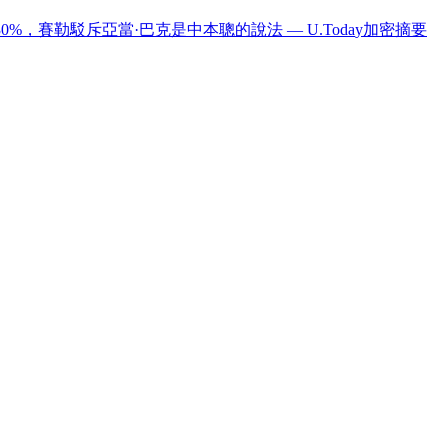
3
0
%
，
賽
勒
駁
斥
亞
當
·
巴
克
是
中
本
聰
的
說
法
—
U
.
T
o
d
a
y
加
密
摘
要