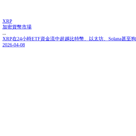
XRP
加密貨幣市場
...
X
R
P
在
2
4
小
時
E
T
F
資
金
流
中
超
越
比
特
幣
、
以
太
坊
、
S
o
l
a
n
a
甚
至
狗
2026-04-08