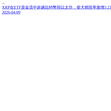
...
X
R
P
在
E
T
F
資
金
流
中
超
越
比
特
幣
與
以
太
坊
，
柴
犬
燒
毀
率
激
增
3
,
2
2026-04-09