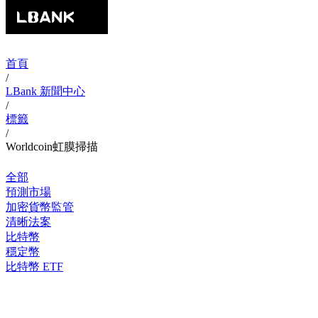
首頁
/
LBank 新聞中心
/
標籤
/
Worldcoin虹膜掃描
全部
預測市場
加密貨幣監管
清晰法案
比特幣
穩定幣
比特幣 ETF