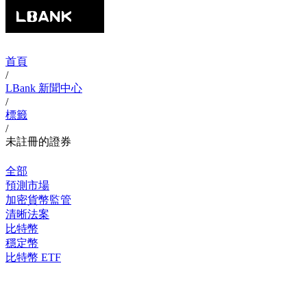
首頁
/
LBank 新聞中心
/
標籤
/
未註冊的證券
全部
預測市場
加密貨幣監管
清晰法案
比特幣
穩定幣
比特幣 ETF