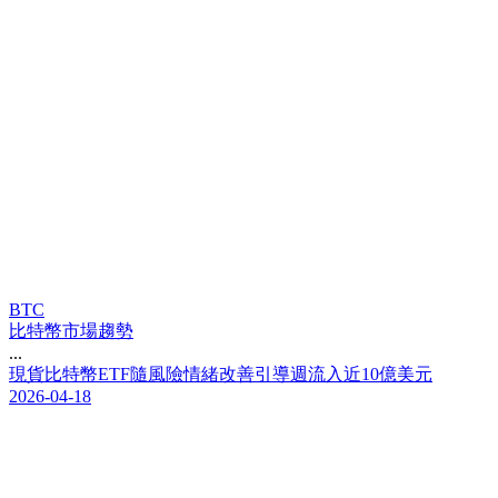
BTC
比特幣市場趨勢
...
現
貨
比
特
幣
E
T
F
隨
風
險
情
緒
改
善
引
導
週
流
入
近
1
0
億
美
元
2026-04-18