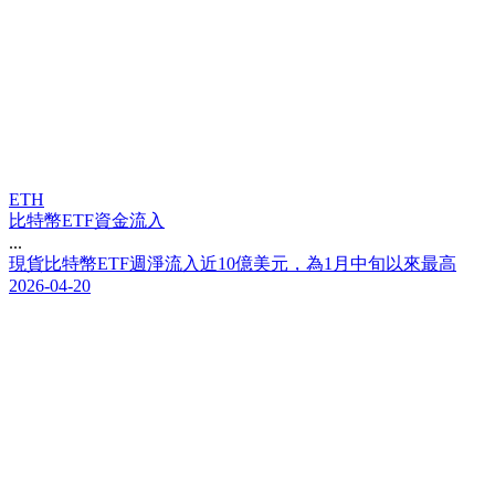
ETH
比特幣ETF資金流入
...
現
貨
比
特
幣
E
T
F
週
淨
流
入
近
1
0
億
美
元
，
為
1
月
中
旬
以
來
最
高
2026-04-20