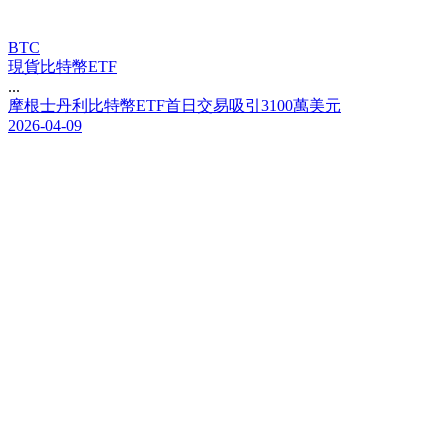
BTC
現貨比特幣ETF
...
摩
根
士
丹
利
比
特
幣
E
T
F
首
日
交
易
吸
引
3
1
0
0
萬
美
元
2026-04-09