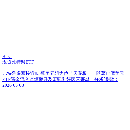
BTC
現貨比特幣ETF
...
比
特
幣
多
頭
接
近
8
.
5
萬
美
元
阻
力
位
「
天
花
板
」
，
隨
著
1
7
億
美
元
E
T
F
資
金
流
入
連
續
攀
升
及
宏
觀
利
好
因
素
齊
聚
：
分
析
師
指
出
2026-05-08