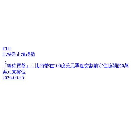
ETH
比特幣市場趨勢
...
「
等
待
買
盤
」
：
比
特
幣
在
1
0
6
億
美
元
季
度
交
割
前
守
住
脆
弱
的
6
萬
美
元
支
撐
位
2026-06-25