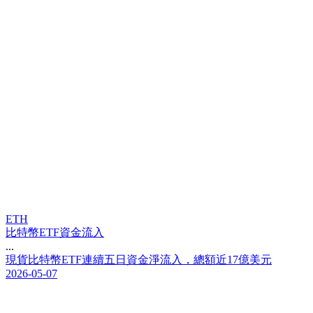
ETH
比特幣ETF資金流入
...
現
貨
比
特
幣
E
T
F
連
續
五
日
資
金
淨
流
入
，
總
額
近
1
7
億
美
元
2026-05-07