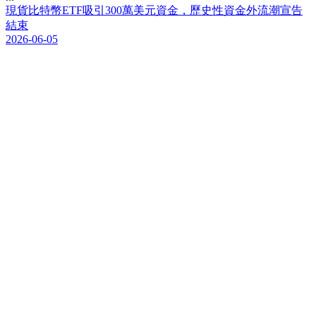
現
貨
比
特
幣
E
T
F
吸
引
3
0
0
萬
美
元
資
金
，
歷
史
性
資
金
外
流
潮
宣
告
結
束
2026-06-05