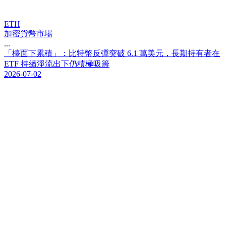
ETH
加密貨幣市場
...
「
檯
面
下
累
積
」
：
比
特
幣
反
彈
突
破
6
.
1
萬
美
元
，
長
期
持
有
者
在
E
T
F
持
續
淨
流
出
下
仍
積
極
吸
籌
2026-07-02