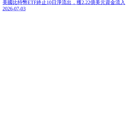
美
國
比
特
幣
E
T
F
終
止
1
0
日
淨
流
出
，
獲
2
.
2
2
億
美
元
資
金
流
入
2026-07-03