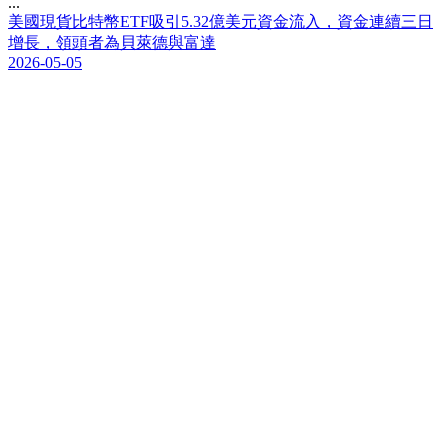
...
美
國
現
貨
比
特
幣
E
T
F
吸
引
5
.
3
2
億
美
元
資
金
流
入
，
資
金
連
續
三
日
增
長
，
領
頭
者
為
貝
萊
德
與
富
達
2026-05-05