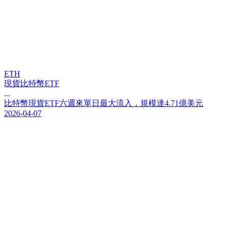
ETH
現貨比特幣ETF
...
比
特
幣
現
貨
E
T
F
六
週
來
單
日
最
大
流
入
，
規
模
達
4
.
7
1
億
美
元
2026-04-07