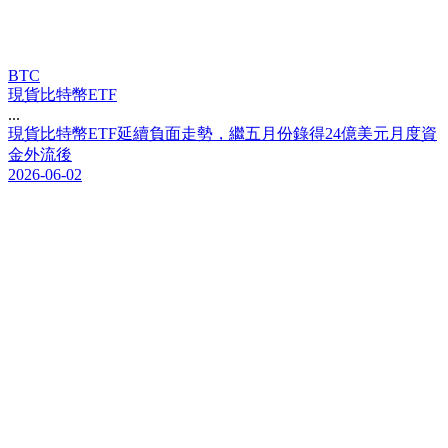
BTC
現貨比特幣ETF
...
現
貨
比
特
幣
E
T
F
延
續
負
面
走
勢
，
繼
五
月
份
錄
得
2
4
億
美
元
月
度
資
金
外
流
後
2026-06-02