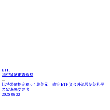
ETH
加密貨幣市場趨勢
...
比
特
幣
價
格
企
穩
6
.
4
萬
美
元
，
儘
管
E
T
F
資
金
外
流
與
伊
朗
和
平
希
望
牽
動
交
易
者
2026-06-22