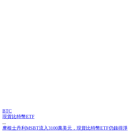
BTC
現貨比特幣ETF
...
摩
根
士
丹
利
M
S
B
T
流
入
3
1
0
0
萬
美
元
，
現
貨
比
特
幣
E
T
F
仍
錄
得
淨