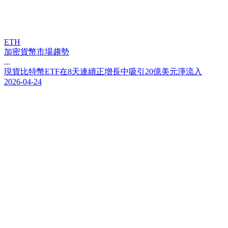
ETH
加密貨幣市場趨勢
...
現
貨
比
特
幣
E
T
F
在
8
天
連
續
正
增
長
中
吸
引
2
0
億
美
元
淨
流
入
2026-04-24