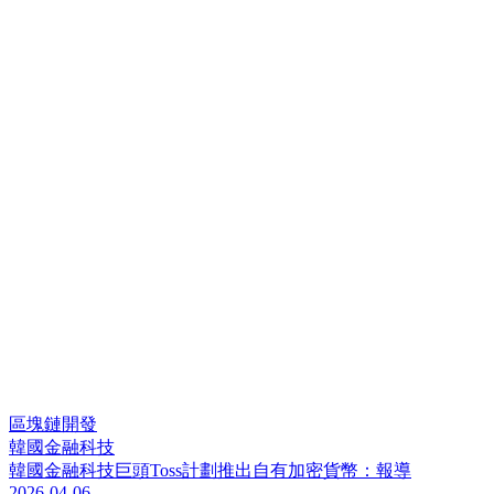
區塊鏈開發
韓國金融科技
韓
國
金
融
科
技
巨
頭
T
o
s
s
計
劃
推
出
自
有
加
密
貨
幣
：
報
導
2026-04-06