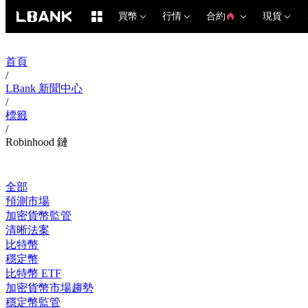
買幣
行情
合約
現貨
首頁
/
LBank 新聞中心
/
標籤
/
Robinhood 鏈
全部
預測市場
加密貨幣監管
清晰法案
比特幣
穩定幣
比特幣 ETF
加密貨幣市場趨勢
穩定幣監管