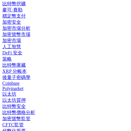
比特幣挖礦
麥可·賽勒
穩定幣支付
加密安全
加密市場分析
加密貨幣市場
加密市場
人工智慧
DeFi 安全
策略
比特幣庫藏
XRP 分帳本
後量子密碼學
Coinbase
Polymarket
以太坊
以太坊質押
比特幣安全
比特幣價格分析
加密貨幣監管
CFTC監管
代幣化股票