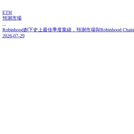
ETH
預測市場
...
R
o
b
i
n
h
o
o
d
創
下
史
上
最
佳
季
度
業
績
，
預
測
市
場
與
R
o
b
i
n
h
o
o
d
C
h
a
i
n
2026-07-29