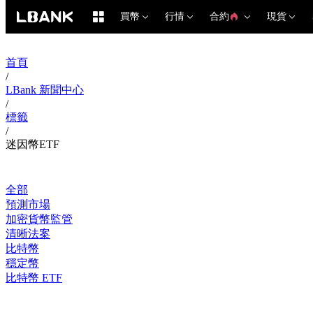
買幣
行情
合約
現貨
首頁
/
LBank 新聞中心
/
標籤
/
迷因幣ETF
全部
預測市場
加密貨幣監管
清晰法案
比特幣
穩定幣
比特幣 ETF