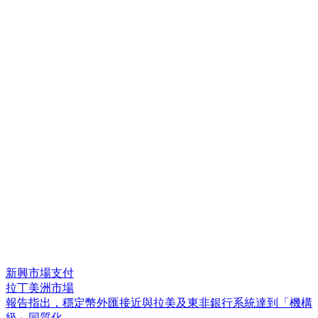
新興市場支付
拉丁美洲市場
報
告
指
出
，
穩
定
幣
外
匯
接
近
與
拉
美
及
東
非
銀
行
系
統
達
到
「
機
構
級
」
同
質
化