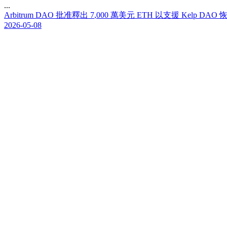
...
A
r
b
i
t
r
u
m
D
A
O
批
准
釋
出
7
,
0
0
0
萬
美
元
E
T
H
以
支
援
K
e
l
p
D
A
O
2026-05-08