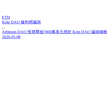
ETH
Kelp DAO 被利用漏洞
...
A
r
b
i
t
r
u
m
D
A
O
投
票
釋
放
7
0
0
0
萬
美
元
用
於
K
e
l
p
D
A
O
漏
洞
補
救
2026-05-08