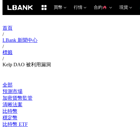
買幣
行情
合約
現貨
首頁
/
LBank 新聞中心
/
標籤
/
Kelp DAO 被利用漏洞
全部
預測市場
加密貨幣監管
清晰法案
比特幣
穩定幣
比特幣 ETF