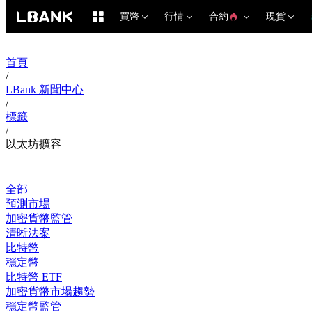
買幣
行情
合約
現貨
首頁
/
LBank 新聞中心
/
標籤
/
以太坊擴容
全部
預測市場
加密貨幣監管
清晰法案
比特幣
穩定幣
比特幣 ETF
加密貨幣市場趨勢
穩定幣監管