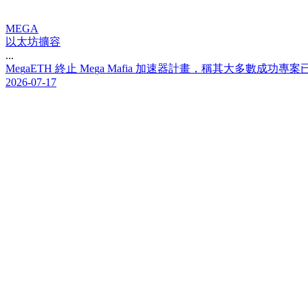
MEGA
以太坊擴容
...
M
e
g
a
E
T
H
終
止
M
e
g
a
M
a
f
i
a
加
速
器
計
畫
，
稱
其
大
多
數
成
功
專
案
2026-07-17