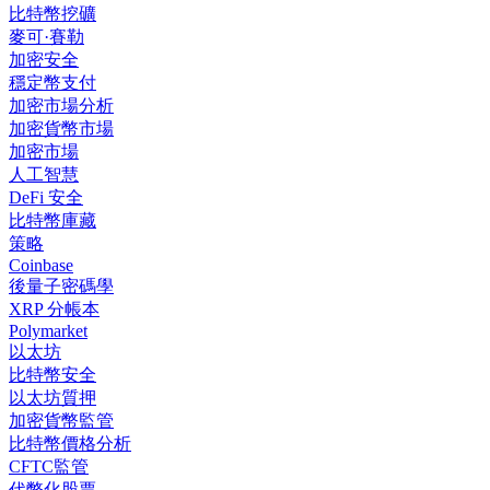
比特幣挖礦
麥可·賽勒
加密安全
穩定幣支付
加密市場分析
加密貨幣市場
加密市場
人工智慧
DeFi 安全
比特幣庫藏
策略
Coinbase
後量子密碼學
XRP 分帳本
Polymarket
以太坊
比特幣安全
以太坊質押
加密貨幣監管
比特幣價格分析
CFTC監管
代幣化股票